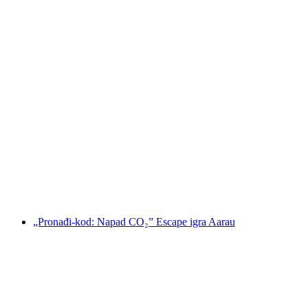
Polterchallenge "Mamurluk - Izdanje za cure"
kroz Aarau
po osobi
od €279
„Pronađi-kod: Napad CO₂” Escape igra Aarau