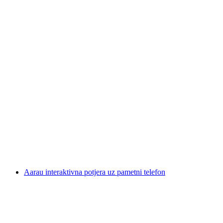
Escape igra "Gentlemen Club" za momačku
večer u Zofingenu
po osobi
od €279
Aarau interaktivna potjera uz pametni telefon