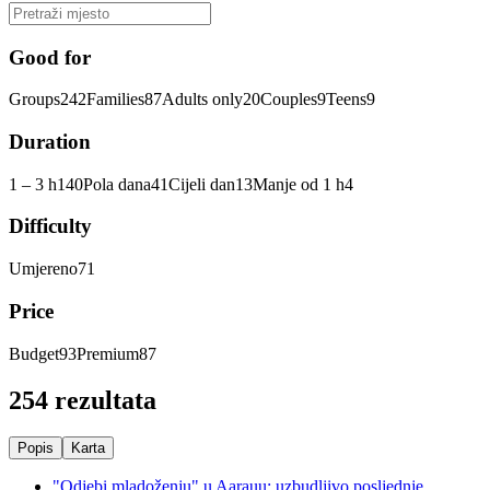
Good for
Groups
242
Families
87
Adults only
20
Couples
9
Teens
9
Duration
1 – 3 h
140
Pola dana
41
Cijeli dan
13
Manje od 1 h
4
Difficulty
Umjereno
71
Price
Budget
93
Premium
87
254 rezultata
Popis
Karta
"Odjebi mladoženju" u Aarauu: uzbudljivo posljednje