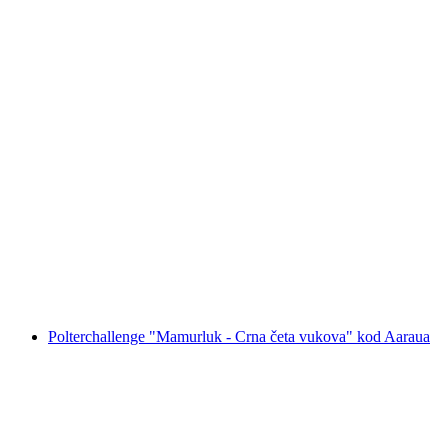
"Bride Quest" igra bijega za djevojačku večer
u Zofingenu
po osobi
od €279
Polterchallenge "Mamurluk - Crna četa vukova" kod Aaraua