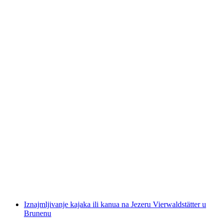
Canyoning kroz Saxetenschlucht kod
Interlaken
po osobi
od €166
Iznajmljivanje kajaka ili kanua na Jezeru Vierwaldstätter u
Brunenu