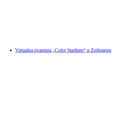
Zofingenu
po osobi
od €314
Virtualna avantura „Color Stadium“ u Zofingenu