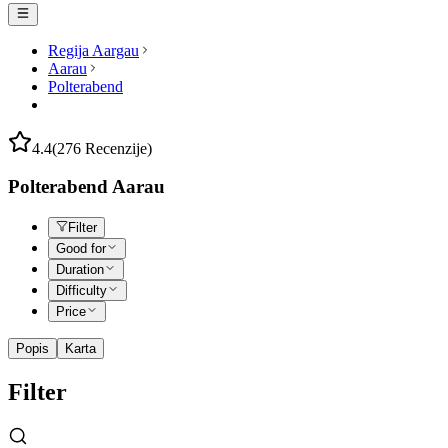
Regija Aargau
Aarau
Polterabend
4.4
(276 Recenzije)
Polterabend Aarau
Filter
Good for
Duration
Difficulty
Price
Popis
Karta
Filter