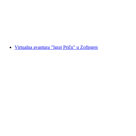
Zofingenu
po osobi
od €314
Virtualna avantura "Igraj Priču" u Zofingen