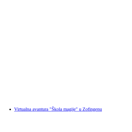
Virtualna avantura "Igraj Priču" u Zofingen
po osobi
od €314
Virtualna avantura "Škola magije" u Zofingenu