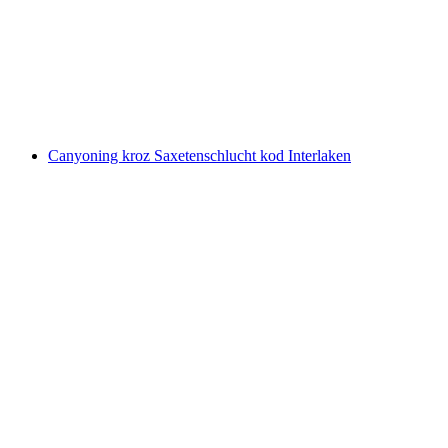
po osobi
od €212
Canyoning kroz Saxetenschlucht kod Interlaken