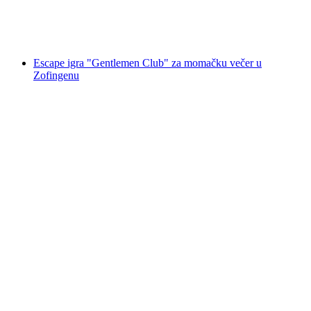
po osobi
od €45
Escape igra "Gentlemen Club" za momačku večer u
Zofingenu