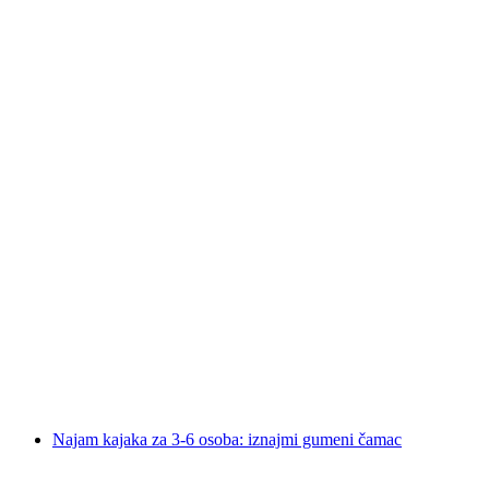
"Divok West" virtualna pustolovina u
Zofingenu
po osobi
od €314
Najam kajaka za 3-6 osoba: iznajmi gumeni čamac