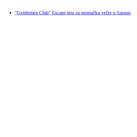
od €279
"Gentlemen Club" Escape igra za momačku večer u Aarauu