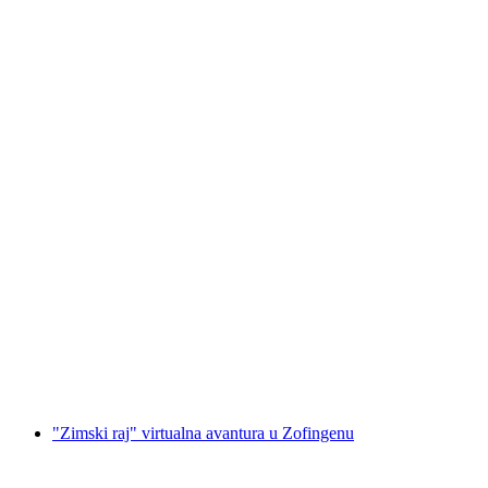
Virtualna avantura „Color Stadium“ u
Zofingenu
po osobi
od €314
"Zimski raj" virtualna avantura u Zofingenu