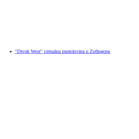
"Zimski raj" virtualna avantura u Zofingenu
po osobi
od €314
"Divok West" virtualna pustolovina u Zofingenu