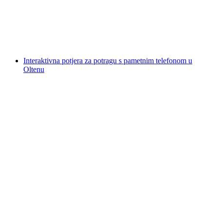
po osobi
od €279
Interaktivna potjera za potragu s pametnim telefonom u
Oltenu