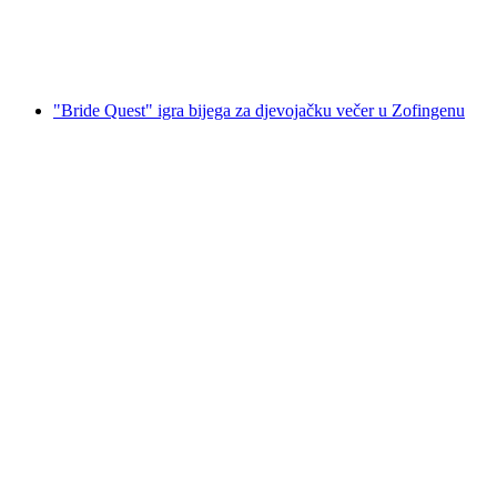
po osobi
od €12
"Bride Quest" igra bijega za djevojačku večer u Zofingenu