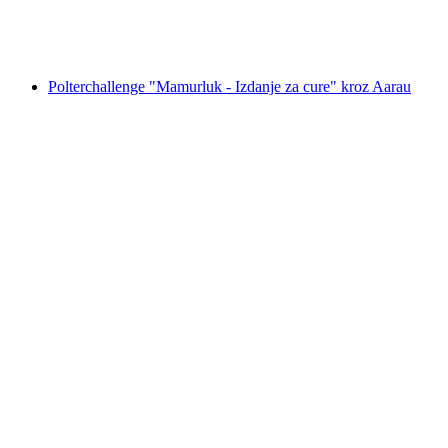
po osobi
od €333
Polterchallenge "Mamurluk - Izdanje za cure" kroz Aarau