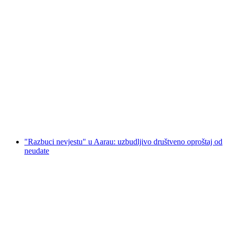
"Gentlemen Club" Escape igra za momačku
večer u Aarauu
po osobi
od €279
"Razbuci nevjestu" u Aarau: uzbudljivo društveno oproštaj od
neudate