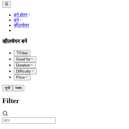
बर्न क्षेत्र
बर्न
व्हीलचेयर
व्हीलचेयर बर्न
Filter
Good for
Duration
Difficulty
Price
सूची
नक्शा
Filter