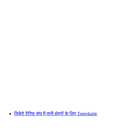
टिकट फ्यूजन एरीना वर्चुअल रियलिटी बर्न
प्रति व्यक्ति
न्यूनतम INR 11980
लिबेरो टैरिफ संघ में सभी क्षेत्रों के लिए Tageskarte