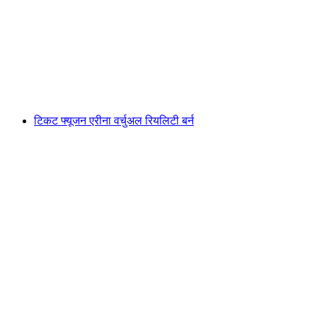
सिटी पास बर्न
प्रति व्यक्ति
न्यूनतम INR 1280
टिकट फ्यूजन एरीना वर्चुअल रियलिटी बर्न