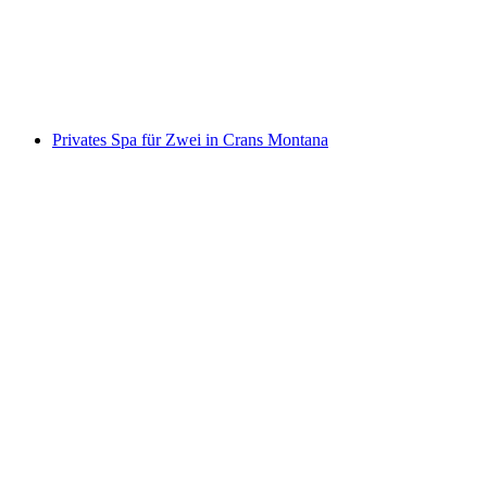
pro Person
ab CHF 89
Privates Spa für Zwei in Crans Montana