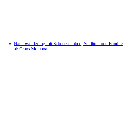
Wanderschaft ab Chermignon d'en Haut
pro Person
ab CHF 50
Nachtwanderung mit Schneeschuhen, Schlitten und Fondue
ab Crans Montana