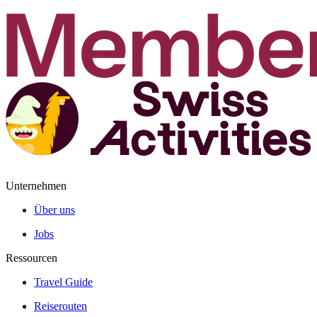
Unternehmen
Über uns
Jobs
Ressourcen
Travel Guide
Reiserouten