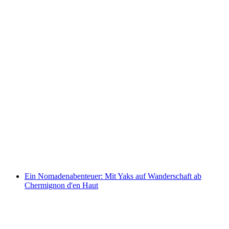
Privates Spa für Zwei in Crans Montana
pro Person
ab CHF 410
Ein Nomadenabenteuer: Mit Yaks auf Wanderschaft ab
Chermignon d'en Haut