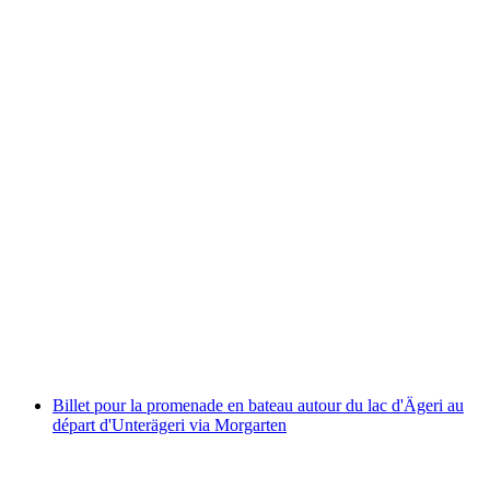
Billet Gotthard Panorama Express
par personne
à partir de CHF 164
Billet pour la promenade en bateau autour du lac d'Ägeri au
départ d'Unterägeri via Morgarten