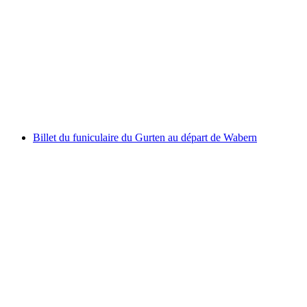
Billet pour la promenade en bateau autour du
lac d'Ägeri au départ d'Unterägeri via
Morgarten
par personne
à partir de CHF 26.40
Billet du funiculaire du Gurten au départ de Wabern