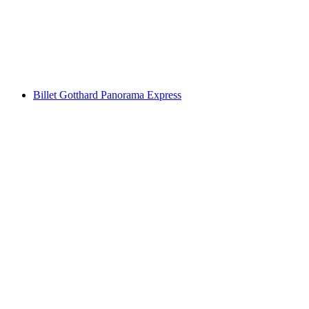
par personne
à partir de CHF 4.60
Billet Gotthard Panorama Express