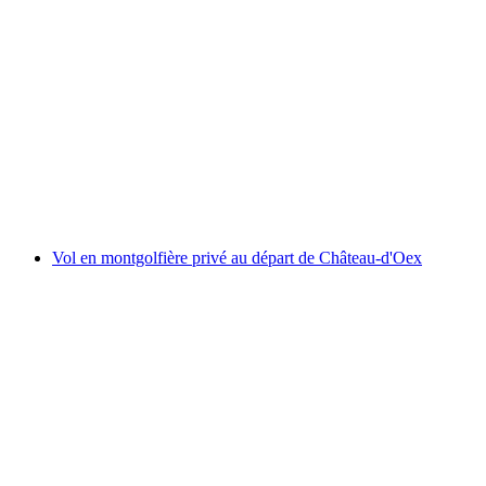
Vol en montgolfière à l'aube depuis Château-
d'Oex
par personne
à partir de CHF 390
Vol en montgolfière privé au départ de Château-d'Oex