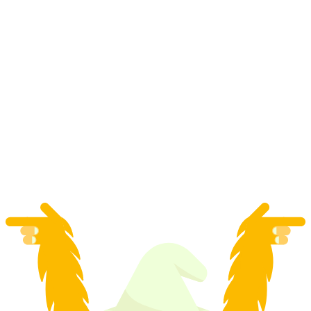
Canyon Swing au-dessus des gorges du Pissot à
Château-d'Oex
par personne
à partir de CHF 95