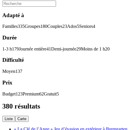
Adapté à
Familles
335
Groupes
180
Couples
23
Ados
5
Seniors
4
Durée
1-3 h
179
Journée entière
41
Demi-journée
29
Moins de 1 h
20
Difficulté
Moyen
137
Prix
Budget
123
Premium
62
Gratuit
5
380 résultats
Liste
Carte
« La Clé de l’Ange » Jeu d’évasion en extérieur à Bremgarten