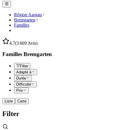
Région Aargau
Bremgarten
Familles
4.7
(3 669 Avis)
Familles Bremgarten
Filter
Adapté à
Durée
Difficulté
Prix
Liste
Carte
Filter