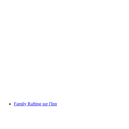
Lütschine Rafting pour les familles à partir de
Interlaken
par personne
à partir de CHF 109
Family Rafting sur l'Inn