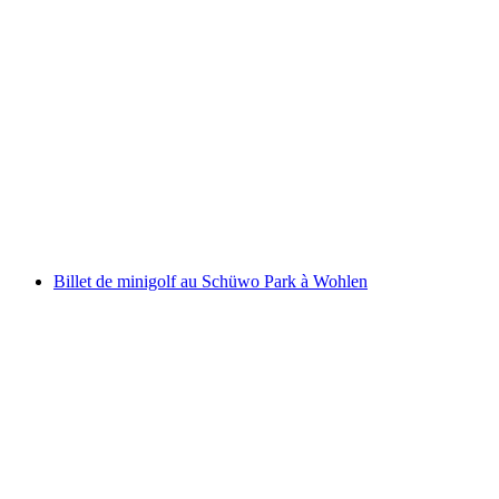
« La Clé de l’Ange » Jeu d’évasion en extérieur
à Bremgarten
par personne
à partir de CHF 14
Billet de minigolf au Schüwo Park à Wohlen