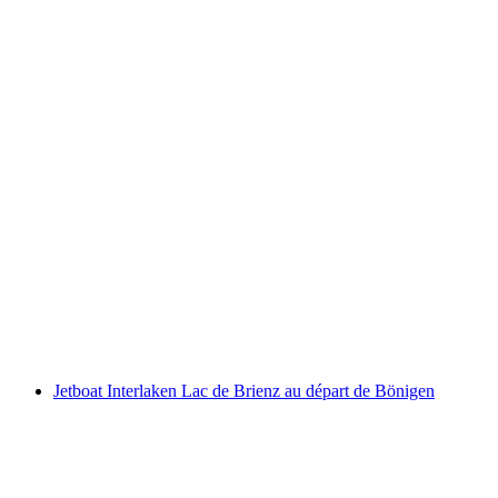
Billet Schynige Platte train à crémaillère au
départ de Wilderswil
par personne
à partir de CHF 34
Jetboat Interlaken Lac de Brienz au départ de Bönigen