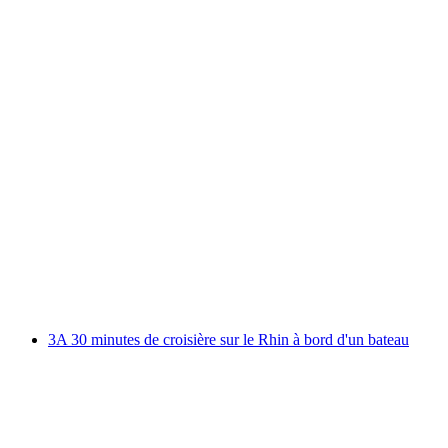
Au départ de Wengen : Billet Männlichen
par personne
à partir de CHF 31
3A 30 minutes de croisière sur le Rhin à bord d'un bateau