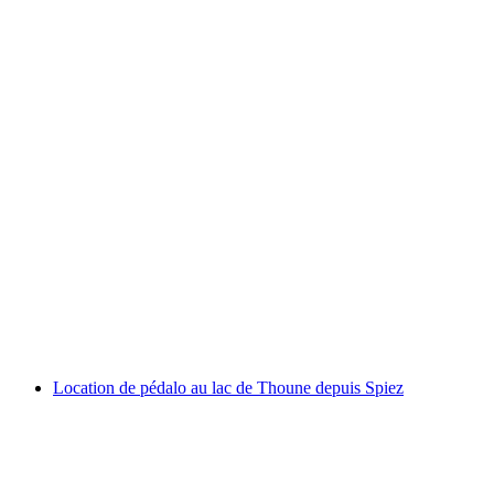
Via ferrata Mürren pour débutants
par personne
à partir de CHF 179
Location de pédalo au lac de Thoune depuis Spiez