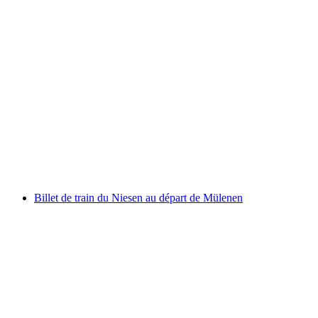
Billet Seilpark Interlaken en plein air avec 14
parcours aventure
par personne
à partir de CHF 21
Billet de train du Niesen au départ de Mülenen