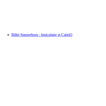
par personne
à partir de CHF 10
Billet Stanserhorn : funiculaire et CabriO