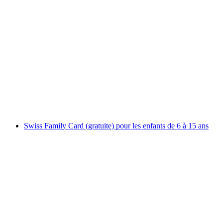
Location pour 2-4 personnes : Louer une canoé
ou un bateau gonflable
par personne
à partir de CHF 140
Swiss Family Card (gratuite) pour les enfants de 6 à 15 ans