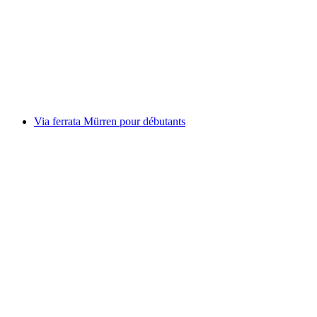
Rafting Tour Rhin antérieur Gorges du Rhin
par personne
à partir de CHF 125
Via ferrata Mürren pour débutants