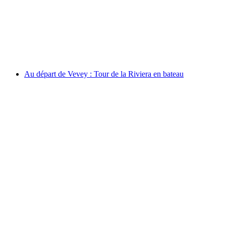
par personne
à partir de CHF 82
Au départ de Vevey : Tour de la Riviera en bateau