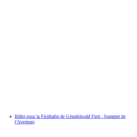
Billet Stanserhorn : funiculaire et CabriO
par personne
à partir de CHF 41
Billet pour la Firstbahn de Grindelwald First - Sommet de
l'Aventure