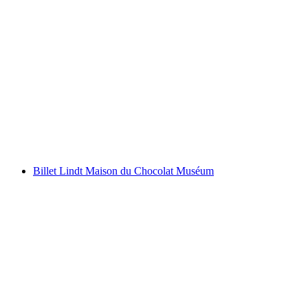
Au départ de Vevey : Tour de la Riviera en
bateau
par personne
à partir de CHF 38
Billet Lindt Maison du Chocolat Muséum