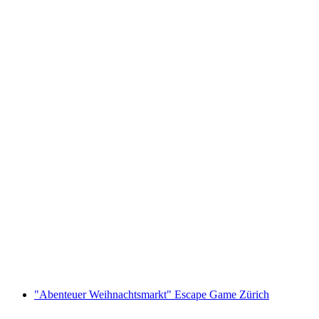
“Der Gedankendieb” Escape Game Zürich
pro Person
ab CHF 39
"Abenteuer Weihnachtsmarkt" Escape Game Zürich