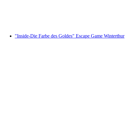
pro Person
ab CHF 42
"Inside-Die Farbe des Goldes" Escape Game Winterthur