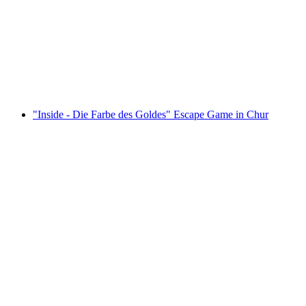
Zürich
pro Person
ab CHF 54
"Inside - Die Farbe des Goldes" Escape Game in Chur