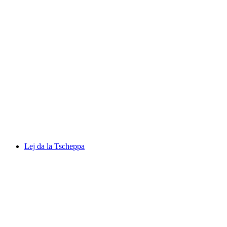
KurBad en el Kurhaus Bergün
Lej da la Tscheppa