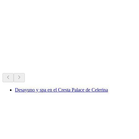
Guided Tours of the Albigna Dam
Acceso libre
Los favoritos de siempre de Suiza.
Recomendado según su popularidad de siempre
Desayuno y spa en el Cresta Palace de Celerina