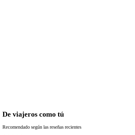
Entrada al Balneario KurBad Bergün
por persona
desde €34
De viajeros como tú
Recomendado según las reseñas recientes