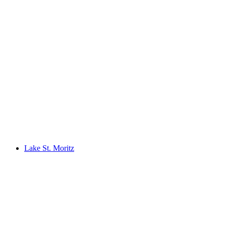
Lej da las Culuonnas
Lake St. Moritz