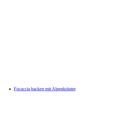
Bibeltreff
Acceso libre
Focaccia backen mit Alpenkräuter