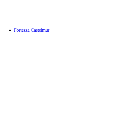
Leg Grevasalvas
Fortezza Castelmur