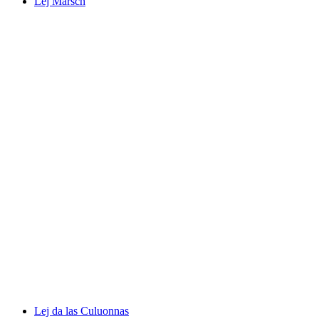
Lej Marsch
Lej Marsch
Lej da las Culuonnas