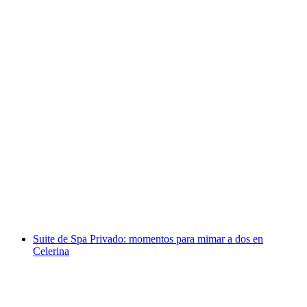
Entrada para el Glacier Express desde St.
Moritz o Zermatt (sin reserva)
por persona
desde €177
Suite de Spa Privado: momentos para mimar a dos en
Celerina