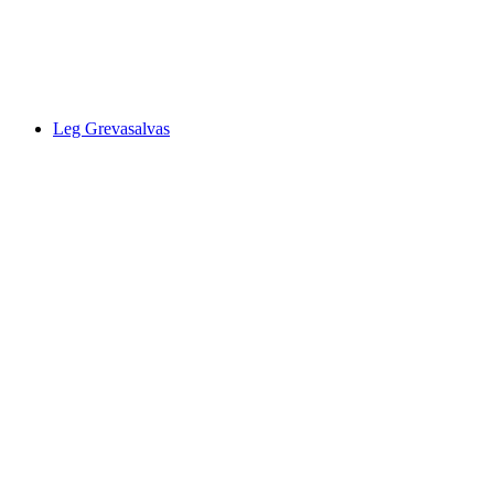
Lej da Champfèr
Leg Grevasalvas