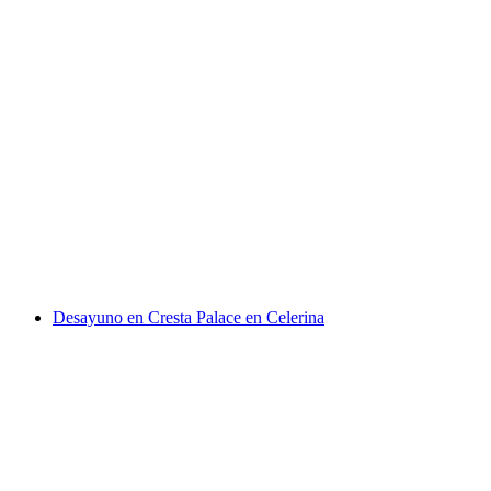
Billete de tren ruta Bernina
por persona
desde €37
Desayuno en Cresta Palace en Celerina