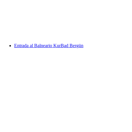
dos en Celerina
por persona
desde €223
Entrada al Balneario KurBad Bergün