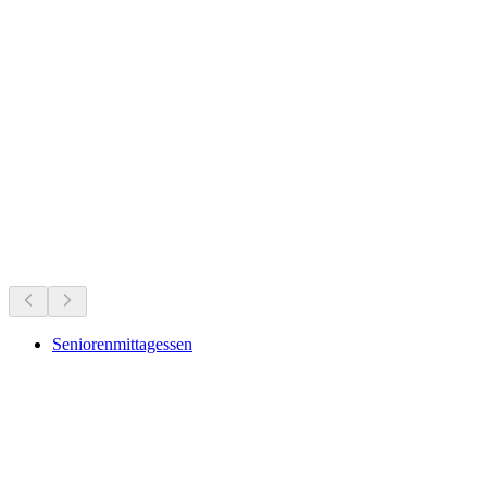
Planta Tower
Qué hacer ahora mismo
Recomendado según lo que hay ahora mismo
Seniorenmittagessen