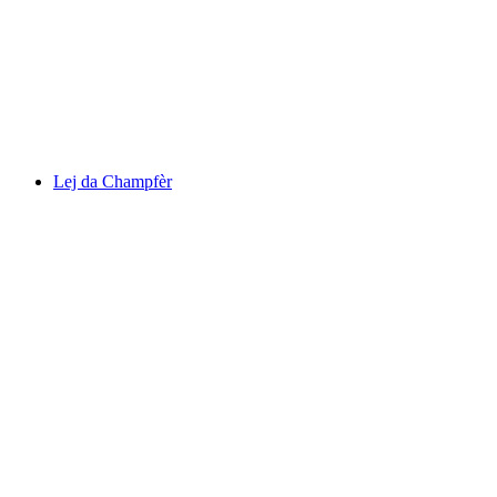
Lake St. Moritz
Lej da Champfèr