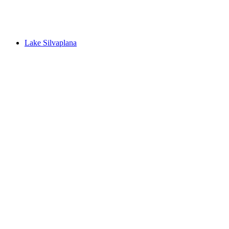
Lej da la Tscheppa
Lake Silvaplana
Lake Silvaplana