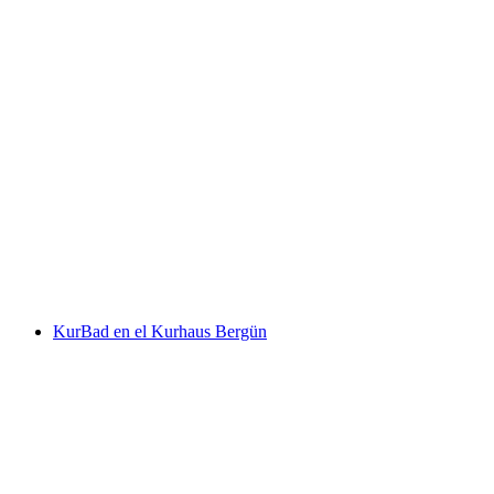
Cresta Palace Celerina
KurBad en el Kurhaus Bergün