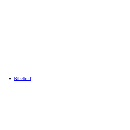
Seniorenmittagessen
Acceso libre
Bibeltreff