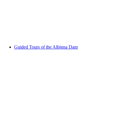
Focaccia backen mit Alpenkräuter
Acceso libre
Guided Tours of the Albigna Dam