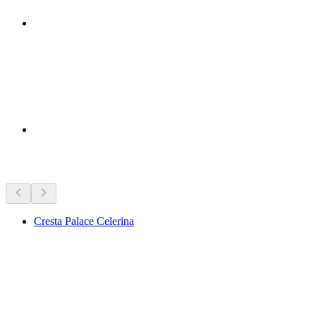
Lugares de interés cercanos
Cresta Palace Celerina