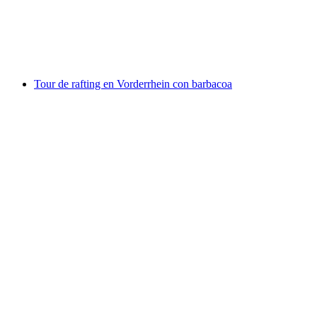
por persona
desde €140
Tour de rafting en Vorderrhein con barbacoa