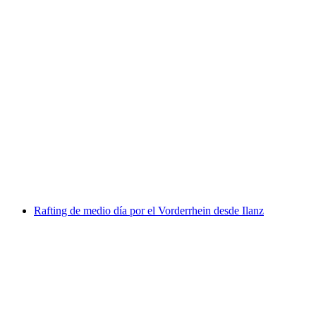
Tour de rafting en Vorderrhein con barbacoa
por persona
desde €195
Rafting de medio día por el Vorderrhein desde Ilanz