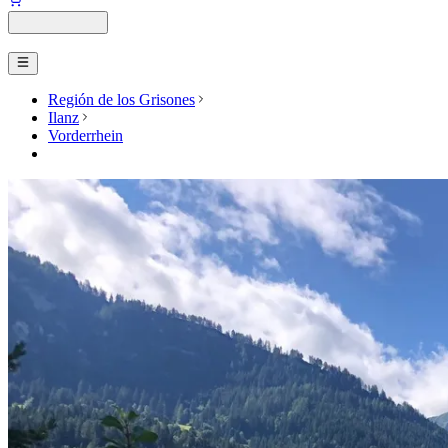
Región de los Grisones
Ilanz
Vorderrhein