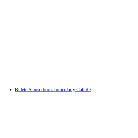
Desde Wengen Billete Männlichen
por persona
desde €35
Billete Stanserhorn: funicular y CabriO