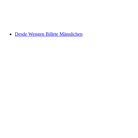
por persona
desde €38
Desde Wengen Billete Männlichen