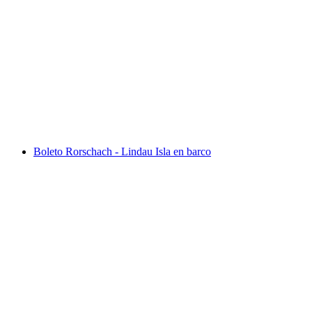
Pilatus -Tour autoguiado por la ruta dorada
desde Lucerna incluyendo paseos en barco
por persona
desde €134
Boleto Rorschach - Lindau Isla en barco