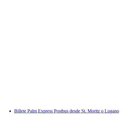
Boleto Luzern - Vitznau en barco
por persona
desde €35
Billete Palm Express Postbus desde St. Moritz o Lugano