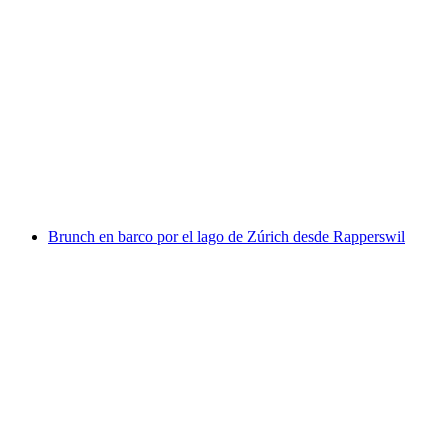
Billete de Niesenbahn desde Mülenen
por persona
desde €45
Brunch en barco por el lago de Zúrich desde Rapperswil