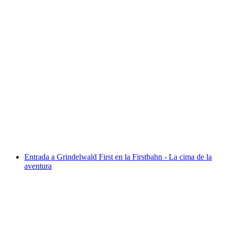
Boleto Gotthard Panorama Express
por persona
desde €183
Entrada a Grindelwald First en la Firstbahn - La cima de la
aventura