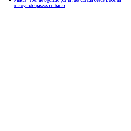
Pilatus -Tour autoguiado por la ruta dorada desde Lucerna
incluyendo paseos en barco