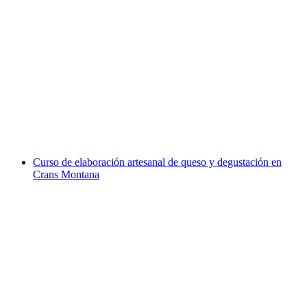
Degustación libre y autoguiada en el viñedo de
Sion
por persona
desde €11
Curso de elaboración artesanal de queso y degustación en
Crans Montana