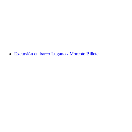
Billete Palm Express Postbus desde St. Moritz o
Lugano
por persona
desde €103
Excursión en barco Lugano - Morcote Billete