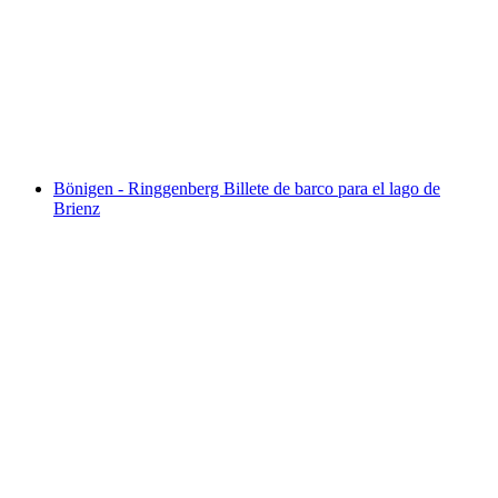
Terminal
por persona
desde €38
Bönigen - Ringgenberg Billete de barco para el lago de
Brienz