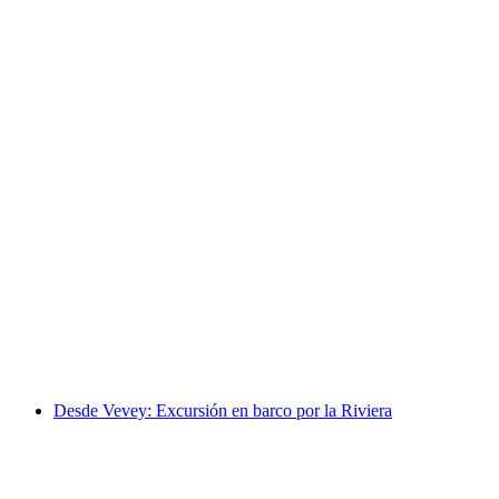
Entrada a Grindelwald First en la Firstbahn -
La cima de la aventura
por persona
desde €43
Desde Vevey: Excursión en barco por la Riviera