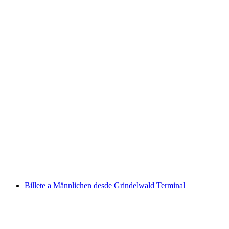
Excursión en barco Lugano - Morcote Billete
por persona
desde €31
Billete a Männlichen desde Grindelwald Terminal