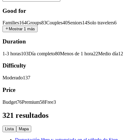
Good for
Families
164
Groups
83
Couples
40
Seniors
14
Solo travelers
6
Mostrar 1 más
Duration
1-3 horas
103
Día completo
80
Menos de 1 hora
22
Medio día
12
Difficulty
Moderado
137
Price
Budget
76
Premium
58
Free
3
321 resultados
Lista
Mapa
Degustación libre y autoguiada en el viñedo de Sion