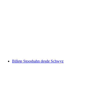
Excursión de un día en el Postauto desde Sion
al Valle de Derborence
por persona
desde €27
Billete Stoosbahn desde Schwyz