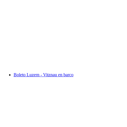
Desde Lauterbrunnen: billete para
Jungfraujoch con reserva de tren incluida
por persona
desde €290
Boleto Luzern - Vitznau en barco