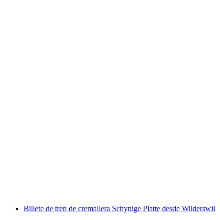
Billete Stoosbahn desde Schwyz
por persona
desde €13
Billete de tren de cremallera Schynige Platte desde Wilderswil