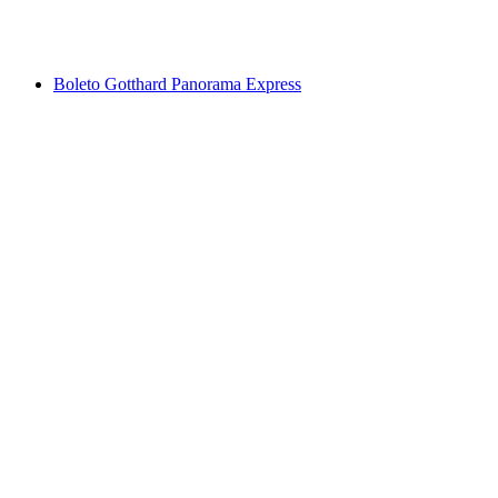
por persona
desde €46
Boleto Gotthard Panorama Express