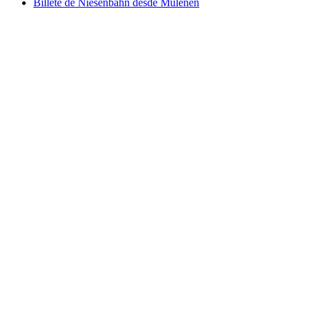
Billete de Niesenbahn desde Mülenen