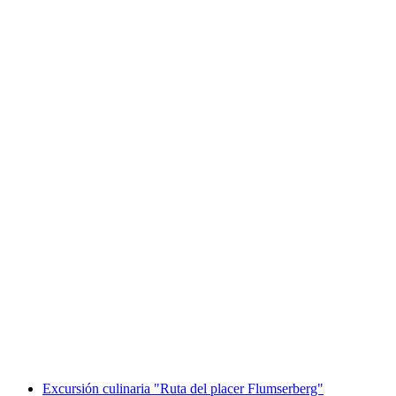
Visita guiada Bad RagARTz por la exposición
de esculturas
por persona
desde €40
Excursión culinaria "Ruta del placer Flumserberg"