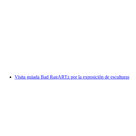
Visita guiada pública a la Garganta de Tamina
y Altes Bad Pfäfers
por persona
desde €28
Visita guiada Bad RagARTz por la exposición de esculturas