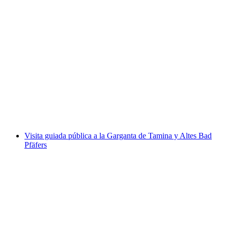
"El legendario Maienfeld" - un recorrido
panorámico por la ciudad
por persona
desde €34
Visita guiada pública a la Garganta de Tamina y Altes Bad
Pfäfers