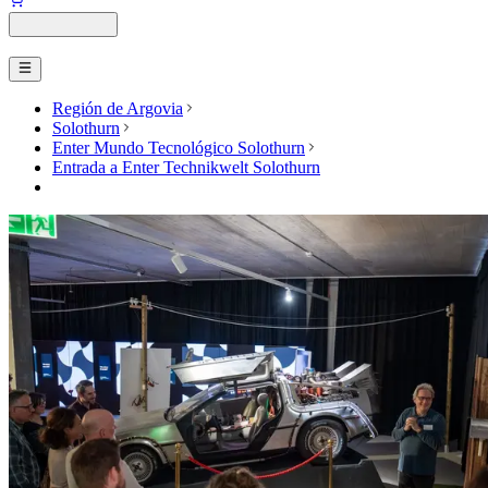
Región de Argovia
Solothurn
Enter Mundo Tecnológico Solothurn
Entrada a Enter Technikwelt Solothurn