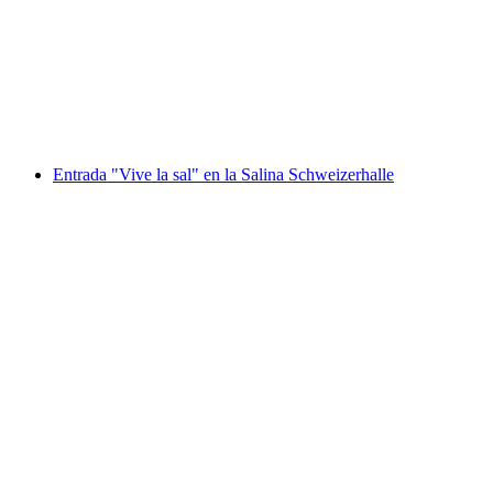
«Niklaus y Dorothee Flüe» en Lumeum
por persona
desde €32
Entrada "Vive la sal" en la Salina Schweizerhalle