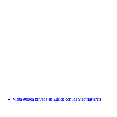
Entrada al Museo Nacional de Suiza en Zúrich
por persona
desde €15
Visita guiada privada en Zúrich con los Stadtflüsterers