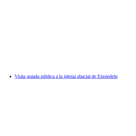
Evento en equipo "Inspirémonos" en la
Kunsthaus de Zúrich
por persona
desde €501
Visita guiada pública a la iglesia abacial de Einsiedeln