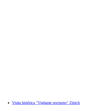
Entrada "Vive la sal" en la Salina
Schweizerhalle
por persona
desde €14
Visita histórica "Vigilante nocturno" Zúrich