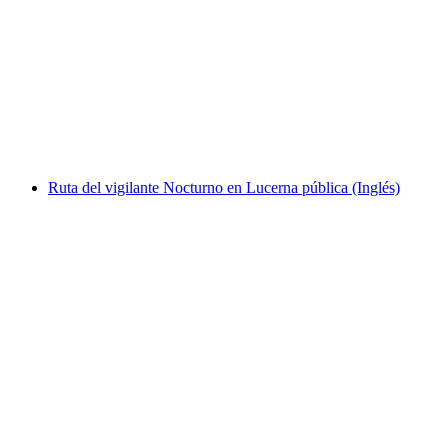
Visita guiada privada en Zúrich con los
Stadtflüsterers
por persona
desde €179
Ruta del vigilante Nocturno en Lucerna pública (Inglés)