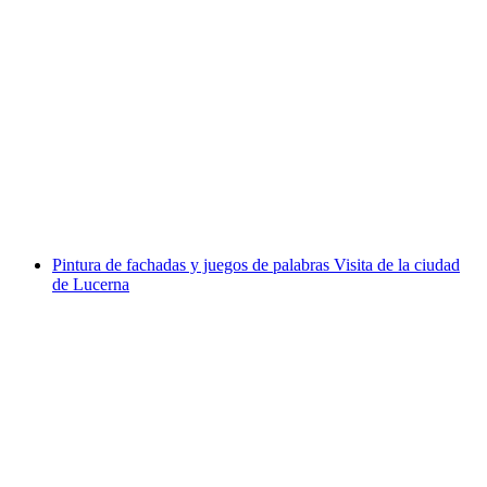
Entrada al Museo Suizo del Transporte de
Lucerna
por persona
desde €42
Pintura de fachadas y juegos de palabras Visita de la ciudad
de Lucerna