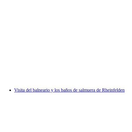
Visita pública de la ciudad de Thun
por persona
desde €17
Visita del balneario y los baños de salmuera de Rheinfelden