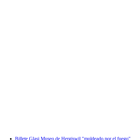
Pintura de fachadas y juegos de palabras Visita
de la ciudad de Lucerna
por persona
desde €34
Billete Glasi Museo de Hergiswil "moldeado por el fuego"