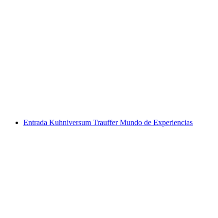
Billete Glasi Museo de Hergiswil "moldeado
por el fuego"
por persona
desde €8
Entrada Kuhniversum Trauffer Mundo de Experiencias