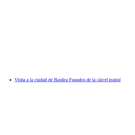
Entrada a Enter Technikwelt Solothurn
por persona
desde €17
Visita a la ciudad de Basilea Fugados de la cárcel teatral