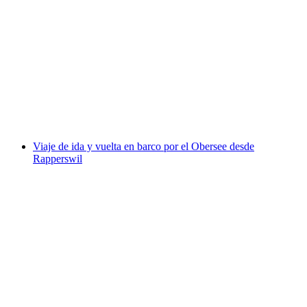
Billete de funicular de Braunwald desde Linthal
por persona
desde €17
Viaje de ida y vuelta en barco por el Obersee desde
Rapperswil