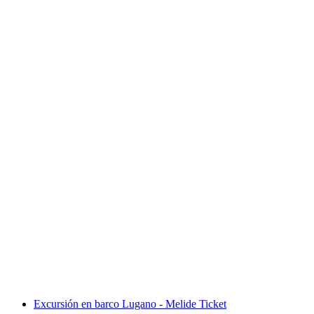
Viaje de ida y vuelta en barco por el Obersee
desde Rapperswil
por persona
desde €21
Excursión en barco Lugano - Melide Ticket