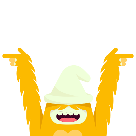
Excursión en barco Lugano - Melide Ticket
por persona
desde €23