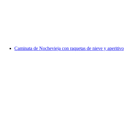
en Alpstein
por persona
desde €540
Caminata de Nochevieja con raquetas de nieve y aperitivo