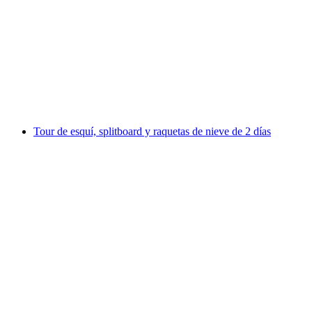
Excursión de esquí de 2 días Travesía del
Alpstein
por persona
desde €874
Tour de esquí, splitboard y raquetas de nieve de 2 días