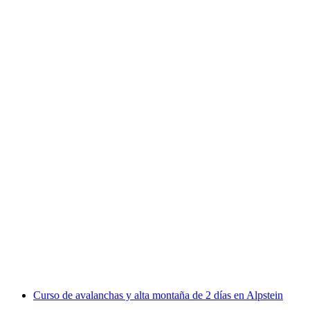
Tour de esquí, splitboard y raquetas de nieve de
2 días
por persona
desde €518
Curso de avalanchas y alta montaña de 2 días en Alpstein