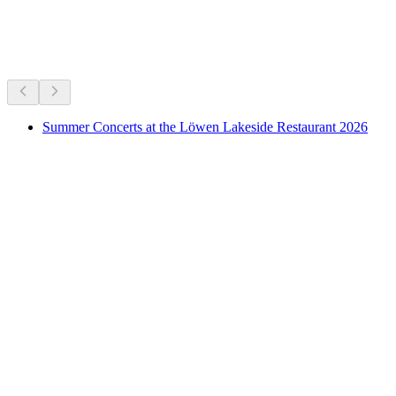
Qué hacer ahora mismo
Recomendado según lo que hay ahora mismo
Summer Concerts at the Löwen Lakeside Restaurant 2026
Summer Concerts at the Löwen Lakeside
Restaurant 2026