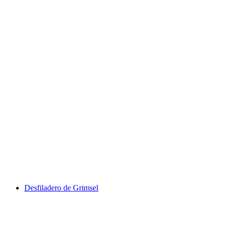
Desfiladero de Chli Schliere
Desfiladero de Grimsel