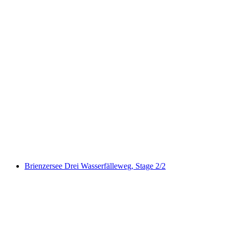
ViaJacobi, Stage 9/33
Brienzersee Drei Wasserfälleweg, Stage 2/2