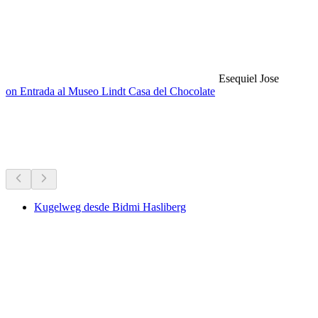
Esequiel Jose
on Entrada al Museo Lindt Casa del Chocolate
Rutas de senderismo cercanas
Todo a menos de 30 min en coche
Kugelweg desde Bidmi Hasliberg