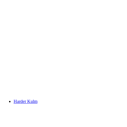
Desfiladero de Grimsel
Harder Kulm