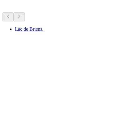
Lugares de interés cercanos
Lac de Brienz