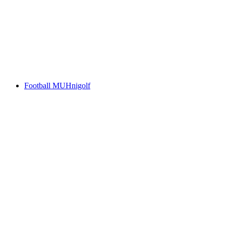
37th Brienzersee Rockfestival
Acceso libre
Football MUHnigolf