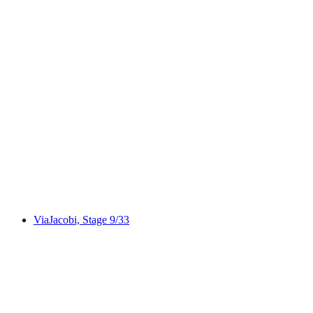
Excursión privada al Brienzer Rothorn con un
triatleta suizo desde Brienz
por persona
desde €340
ViaJacobi, Stage 9/33