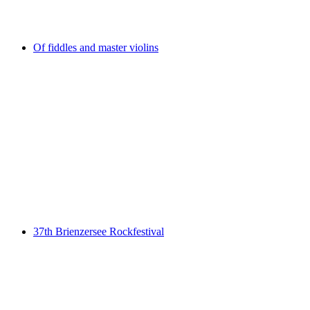
Acceso libre
Of fiddles and master violins
Of fiddles and master violins
Acceso libre
37th Brienzersee Rockfestival