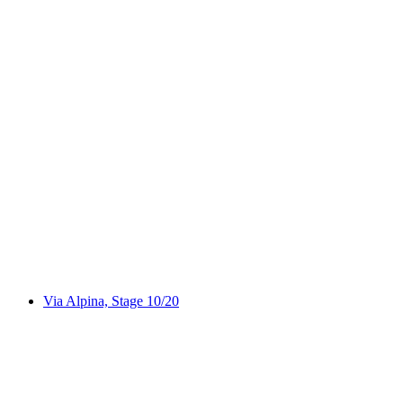
Brienzersee Drei Wasserfälleweg, Stage 2/2
Via Alpina, Stage 10/20