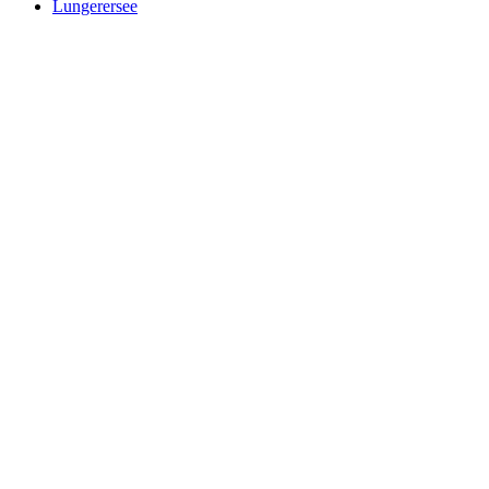
Lungerersee
Lungerersee