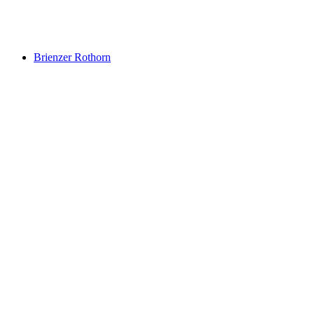
Lac de Brienz
Brienzer Rothorn
Brienzer Rothorn