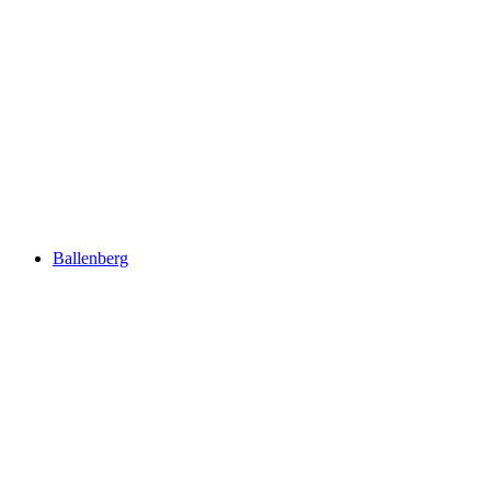
Trauffer mundo de experiencia
Ballenberg