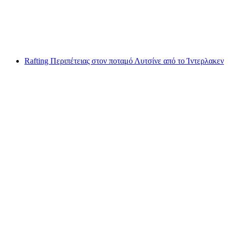
ανά άτομο
από €151
Rafting Περιπέτειας στον ποταμό Λυτσίνε από το Ίντερλακεν