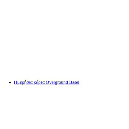
Παιδικό camp στο Overground Basel
ανά άτομο
από €535
Ημερήσια κάρτα Overground Basel