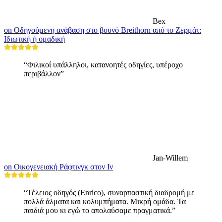
Bex
on Οδηγούμενη ανάβαση στο βουνό Breithorn από το Ζερμάτ:
Ιδιωτική ή ομαδική
“Φιλικοί υπάλληλοι, κατανοητές οδηγίες, υπέροχο
περιβάλλον”
Jan-Willem
on Οικογενειακή Ράφτινγκ στον Ιν
“Τέλειος οδηγός (Enrico), συναρπαστική διαδρομή με
πολλά άλματα και κολυμπήματα. Μικρή ομάδα. Τα
παιδιά μου κι εγώ το απολαύσαμε πραγματικά.”