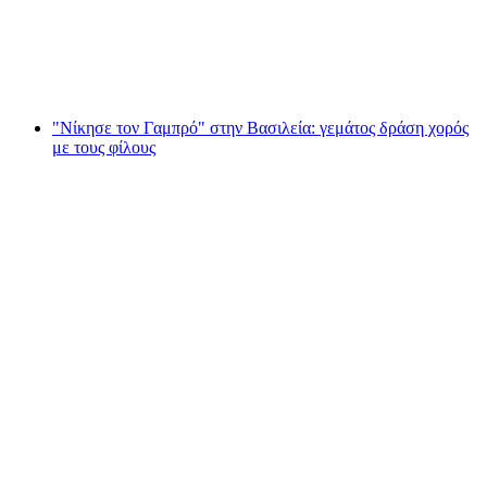
ανά άτομο
από €17
"Νίκησε τον Γαμπρό" στην Βασιλεία: γεμάτος δράση χορός
με τους φίλους