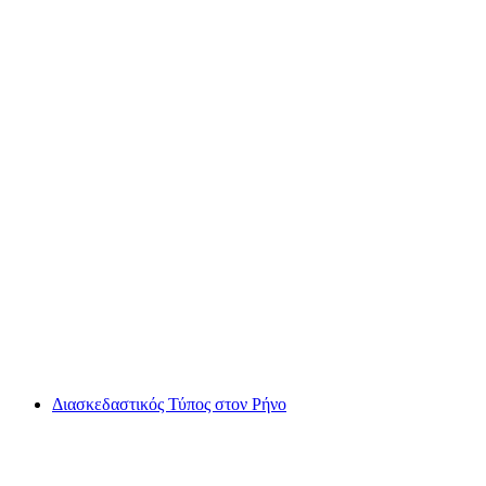
"Νίκησε τον Γαμπρό" στην Βασιλεία: γεμάτος
δράση χορός με τους φίλους
ανά άτομο
από €333
Διασκεδαστικός Τύπος στον Ρήνο