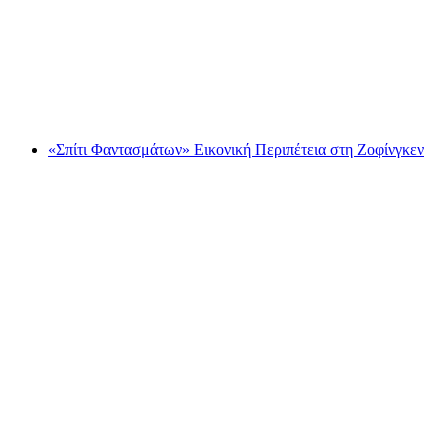
Διασκεδαστικός Τύπος στον Ρήνο
ανά άτομο
από €67
«Σπίτι Φαντασμάτων» Εικονική Περιπέτεια στη Ζοφίνγκεν