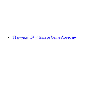
Μαθήματα αρχαρίων Bungeesurf στη Βέρνη
ανά άτομο
από €101
“Η μαγική πύλη” Escape Game Λουτσέρν