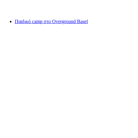
ανά άτομο
από €51
Παιδικό camp στο Overground Basel