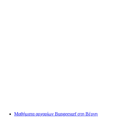
«Σπίτι Φαντασμάτων» Εικονική Περιπέτεια
στη Ζοφίνγκεν
ανά άτομο
από €53
Μαθήματα αρχαρίων Bungeesurf στη Βέρνη