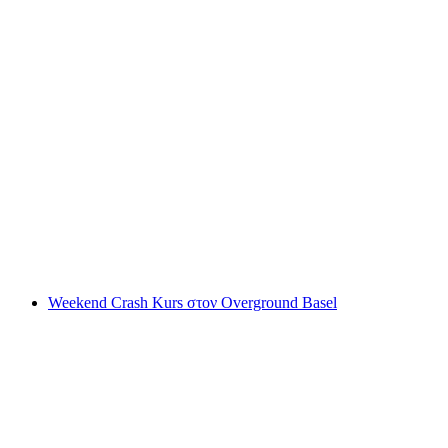
Νιντζάι Γύρος Στην Υπόγεια Basel
ανά άτομο
από €16
Weekend Crash Kurs στον Overground Basel