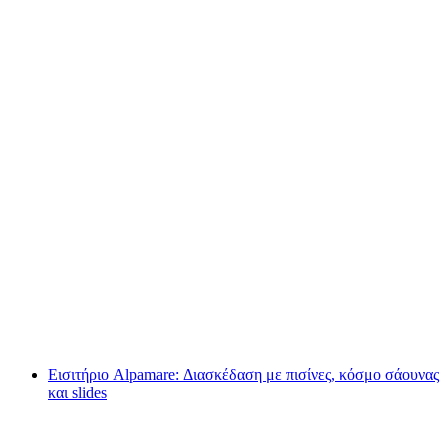
Rafting Περιπέτειας στον ποταμό Λυτσίνε από
το Ίντερλακεν
ανά άτομο
από €166
Εισιτήριο Alpamare: Διασκέδαση με πισίνες, κόσμο σάουνας
και slides