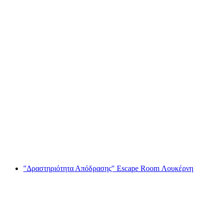
“Η μαγική πύλη” Escape Game Λουτσέρν
ανά άτομο
από €55
"Δραστηριότητα Απόδρασης" Escape Room Λουκέρνη