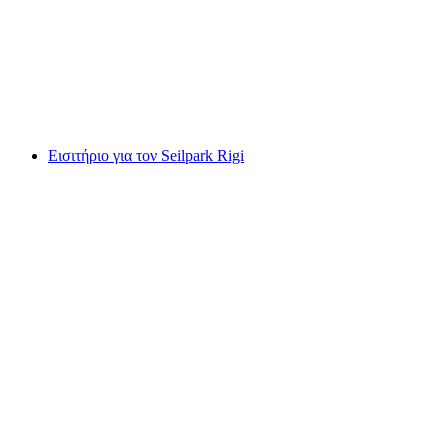
ανά άτομο
από €112
Εισιτήριο για τον Seilpark Rigi