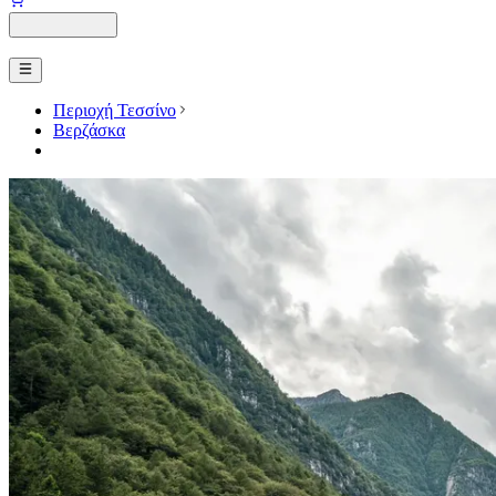
Περιοχή Τεσσίνο
Βερζάσκα