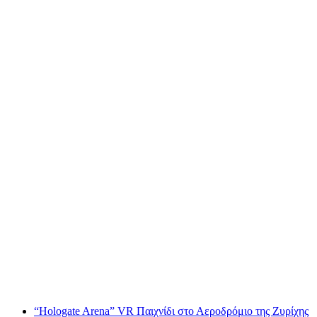
Το παιχνίδι VR "Birdly" στο αεροδρόμιο της
Ζυρίχης
ανά άτομο
από €41
“Hologate Arena” VR Παιχνίδι στο Αεροδρόμιο της Ζυρίχης