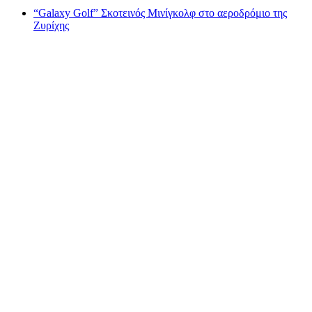
“Galaxy Golf” Σκοτεινός Μινίγκολφ στο αεροδρόμιο της
Ζυρίχης