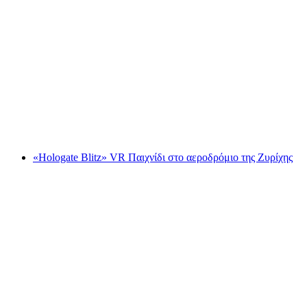
“Hologate Arena” VR Παιχνίδι στο
Αεροδρόμιο της Ζυρίχης
ανά άτομο
από €19
«Hologate Blitz» VR Παιχνίδι στο αεροδρόμιο της Ζυρίχης