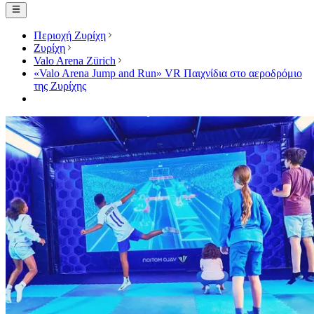
Περιοχή Ζυρίχη
Ζυρίχη
Valo Arena Zürich
«Valo Arena Jump and Run» VR Παιχνίδια στο αεροδρόμιο
της Ζυρίχης