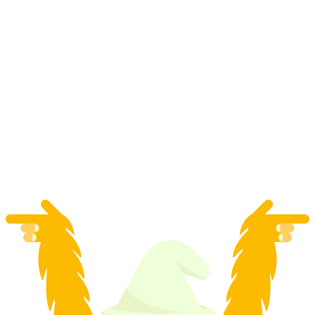
“Galaxy Golf” Σκοτεινός Μινίγκολφ στο
αεροδρόμιο της Ζυρίχης
ανά άτομο
από €18