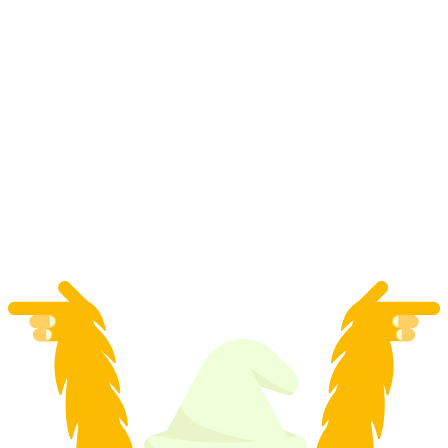
"Αλπική Οδύσσεια" 150 λεπτά πτήση γύρω
από το Birrfeld
ανά άτομο
από €2284