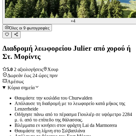
+4
Όλες οι 9 φωτογραφίες
Διαδρομή λεωφορείου Julier από χορού ή
Στ. Μορίντς
5.0
2 αξιολογήσεις
Χουρ
Δωρεάν έως 24 ώρες πριν
Αμέσως
Κύρια σημεία
Θαυμάστε την κοιλάδα του Churwalden
Απόλαυσε τη διαδρομή με το λεωφορείο κατά μήκος της
Lenzerheide
Οδήγησε πάνω από το πέρασμα Γιουλιέρ σε υψόμετρο 2284
μ. ύ. από το επίπεδο της θάλασσας.
Βλέμματα εν κινήσει στον φράχτη Lai da Marmorera
Θαυμάστε τη λίμνη στο Σιλβαπλάνα