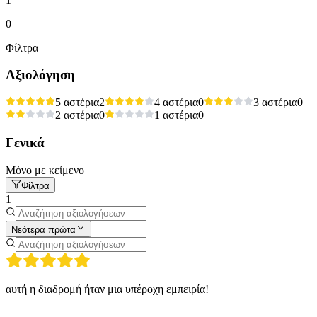
0
Φίλτρα
Αξιολόγηση
5 αστέρια
2
4 αστέρια
0
3 αστέρια
0
2 αστέρια
0
1 αστέρια
0
Γενικά
Μόνο με κείμενο
Φίλτρα
1
Νεότερα πρώτα
αυτή η διαδρομή ήταν μια υπέροχη εμπειρία!