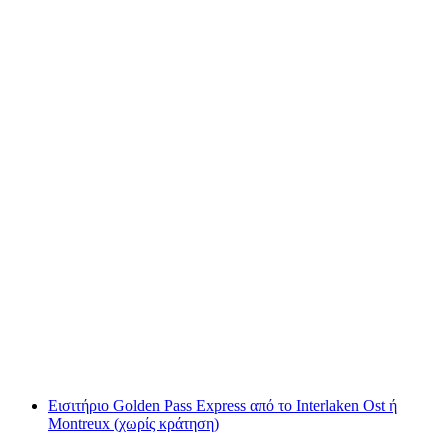
Πλοήγηση στον ποταμό Aare μεταξύ Solothurn
και Biel
ανά άτομο
από €74
Εισιτήριο Golden Pass Express από το Interlaken Ost ή
Montreux (χωρίς κράτηση)