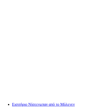
Εισιτήριο ημέρας για τη λίμνη της Ζυρίχης με
πλοίο
ανά άτομο
από €41
Εισιτήριο Νίσεενμπαν από το Μύλενεν