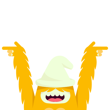
Interlaken Ost ή Montreux (χωρίς κράτηση)
ανά άτομο
από €63