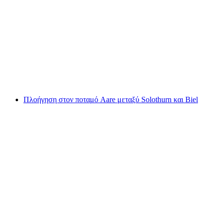
Εισιτήριο Νίσεενμπαν από το Μύλενεν
ανά άτομο
από €45
Πλοήγηση στον ποταμό Aare μεταξύ Solothurn και Biel