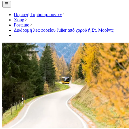
Περιοχή Γκράουμπουντεν
Χουρ
Postauto
Διαδρομή λεωφορείου Julier από χορού ή Στ. Μορίντς