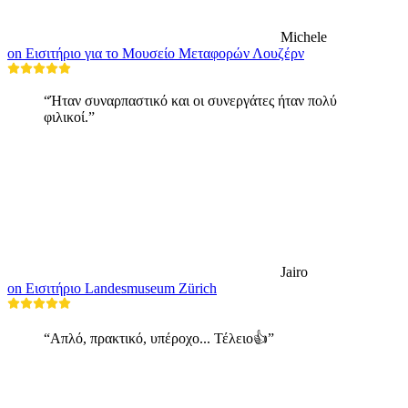
Michele
on Εισιτήριο για το Μουσείο Μεταφορών Λουζέρν
“Ήταν συναρπαστικό και οι συνεργάτες ήταν πολύ
φιλικοί.”
Jairo
on Εισιτήριο Landesmuseum Zürich
“Απλό, πρακτικό, υπέροχο... Τέλειο👍”