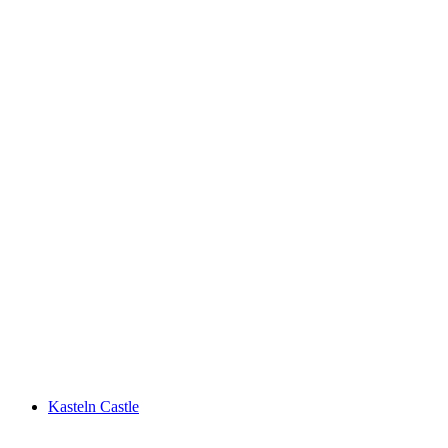
Θερμά Νερά Μπάντ Σιντζνάχ
Kasteln Castle