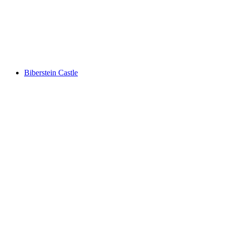
Schenkenberg Castle ruins
Biberstein Castle