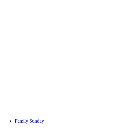
BalanceZeit or stress management through
mindfulness
Ελεύθερη είσοδος
Family Sunday