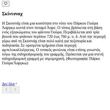
Σκίντσναχ
Η Σκινσνάχ είναι μια κοινότητα στο νότο του Πάρκου Γιούρα
Άαργκω κοντά στον ποταμό Άαρε. Ο τόπος βρίσκεται στη βάση
ενός εξογκώματος του φάλτσα Γιούρα. Περιβάλλεται από τρία
βουνά που φτάνουν περίπου 720 έως 760 μ. υ. δ. Από την περιοχή
γύρω από τη Σκινσνάχ είναι πολύ καλή για πεζοπορία και
ποδηλασία. Σε ορισμένα τμήματα είναι περιοχή
αμπελοκαλλιέργειας. Ο τοπικός φυτώνας είναι επίσης γνωστός
λόγω της σιδηροδρομικής του γραμμής. Πρόκειται για μια στενή
σιδηροδρομική γραμμή με ατμομηχανή. (Φωτογραφία: Πάρκο
Γιούρα Άαργκω)
Εξερευνήστε κατηγορίες
Δες όλα