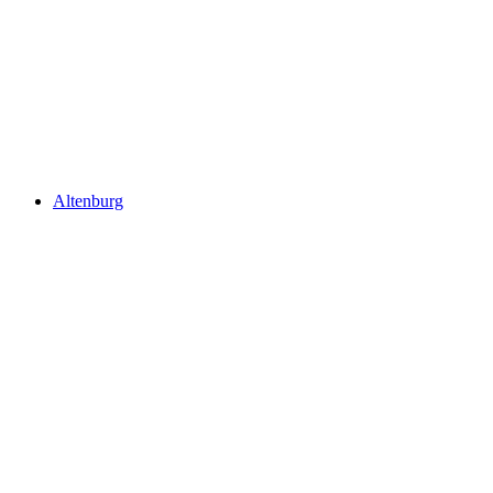
Schlössli Auenstein
Altenburg