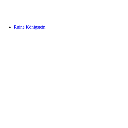
Biberstein Castle
Ruine Königstein