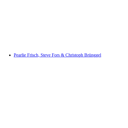
Village Museum Niederlenz
Pearlie Frisch, Steve Fors & Christoph Brünggel