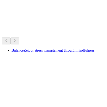
Ruine Urgiz
Τι συμβαίνει τώρα
Προτείνεται με βάση όσα συμβαίνουν τώρα
BalanceZeit or stress management through mindfulness