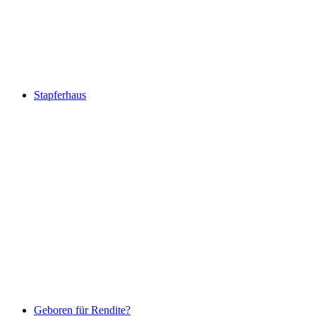
Pearlie Frisch, Steve Fors & Christoph
Brünggel
Stapferhaus
Stapferhaus
Geboren für Rendite?