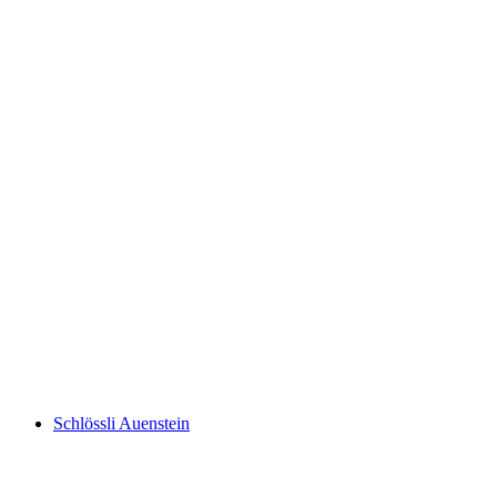
Schloss Wildenstein
Schlössli Auenstein