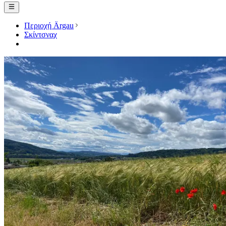
Περιοχή Ärgau
Σκίντσναχ