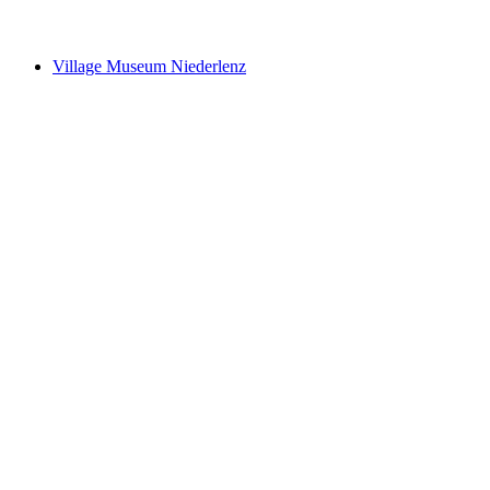
Kunsthandwerk in der Gärtnerei
Village Museum Niederlenz