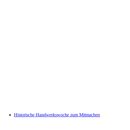
Family Sunday
Ελεύθερη είσοδος
Historische Handwerkswoche zum Mitmachen