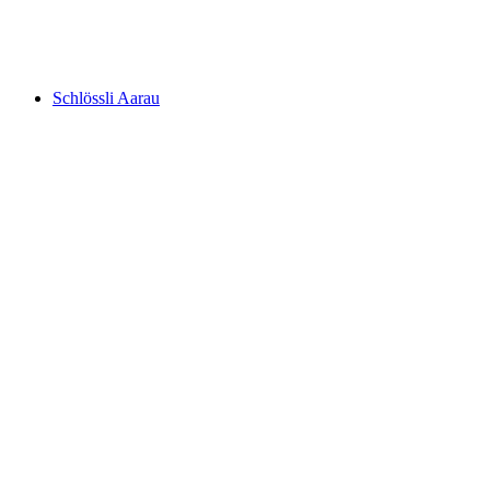
Schloss Lenzburg
Schlössli Aarau