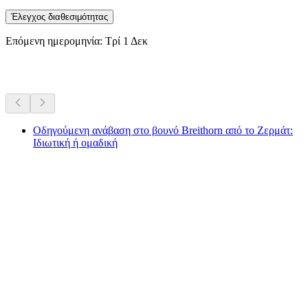
Έλεγχος διαθεσιμότητας
Επόμενη ημερομηνία: Τρί 1 Δεκ
Περισσότερες δραστηριότητες
Οδηγούμενη ανάβαση στο βουνό Breithorn από το Ζερμάτ:
Ιδιωτική ή ομαδική