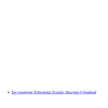
Οδηγούμενη ανάβαση στο βουνό Breithorn από
το Ζερμάτ: Ιδιωτική ή ομαδική
ανά άτομο
από €251
Σκι τουρίστας Schwarztor Ζερμάτ: Ιδιωτικά ή Ομαδικά