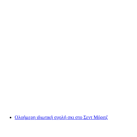
4 ώρες ιδιωτικά μαθήματα σνόουμπορντ στο
Σεν Μοριτς
ανά άτομο
από €501
Ολοήμερη ιδιωτική σχολή σκι στο Σεντ Μόριτζ