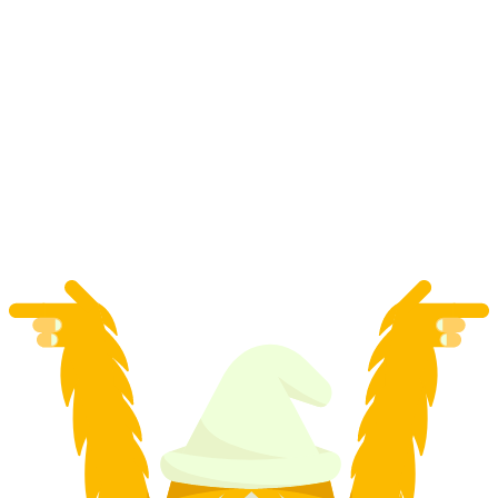
3 ώρες ιδιωτικής σχολής σκι στο St. Moritz
ανά άτομο
από €390