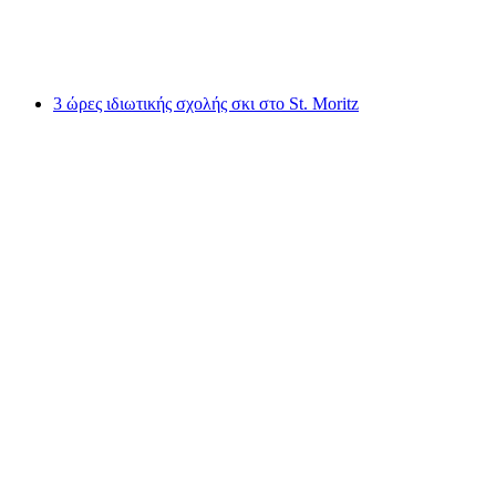
ανά άτομο
από €724
3 ώρες ιδιωτικής σχολής σκι στο St. Moritz