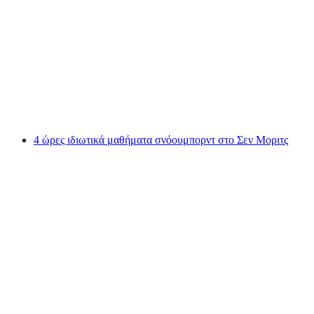
4 ώρες ιδιωτικής σχολής σκι στο Σεντ Μοριτζ
ανά άτομο
από €501
4 ώρες ιδιωτικά μαθήματα σνόουμπορντ στο Σεν Μοριτς