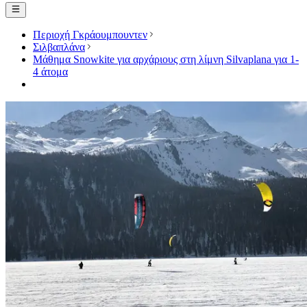
Περιοχή Γκράουμπουντεν
Σιλβαπλάνα
Μάθημα Snowkite για αρχάριους στη λίμνη Silvaplana για 1-
4 άτομα