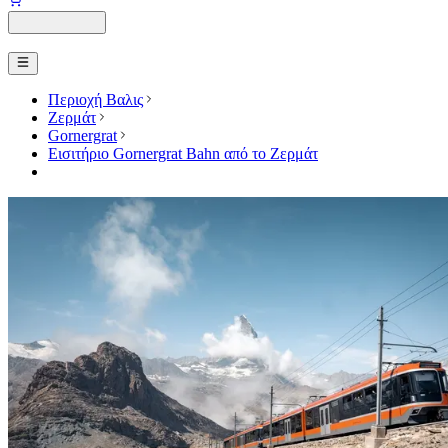
Περιοχή Βαλις
Ζερμάτ
Gornergrat
Εισιτήριο Gornergrat Bahn από το Ζερμάτ