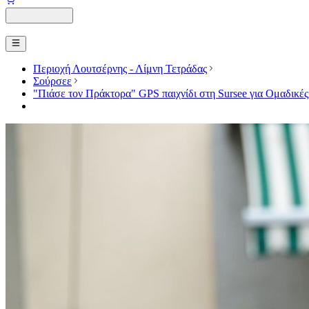
Περιοχή Λουτσέρνης - Λίμνη Τετράδας
Σούρσεε
"Πιάσε τον Πράκτορα" GPS παιχνίδι στη Sursee για Ομαδικές