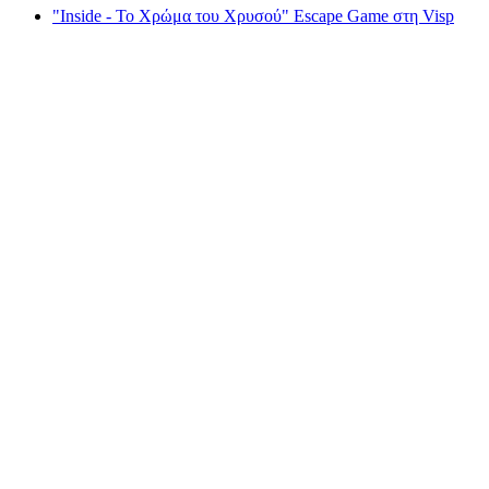
"Inside - Το Χρώμα του Χρυσού" Escape Game στη Visp