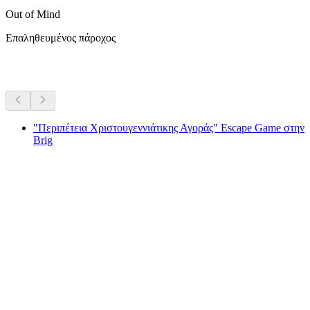
Out of Mind
Επαληθευμένος πάροχος
Περισσότερες δραστηριότητες
"Περιπέτεια Χριστουγεννιάτικης Αγοράς" Escape Game στην
Brig