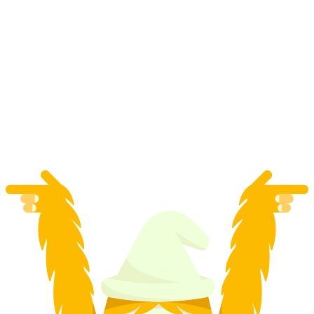
"Inside - Το Χρώμα του Χρυσού" Escape Game
στη Visp
ανά άτομο
από €44