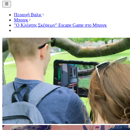
Περιοχή Βαλις
Μπριγκ
"Ο Κλέφτης Σκέψεων" Escape Game στο Μπριγκ