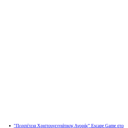
"Περιπέτεια Χριστουγεννιάτικης Αγοράς"
Escape Game στην Brig
ανά άτομο
από €55
"Περιπέτεια Χριστουγεννιάτικης Αγοράς" Escape Game στο