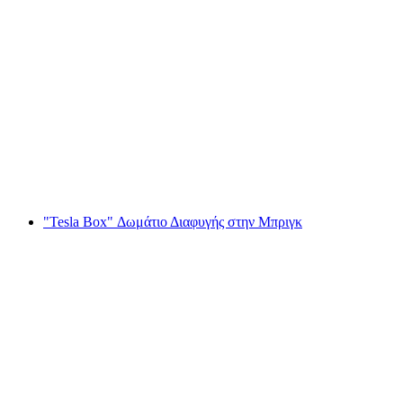
"Περιπέτεια Χριστουγεννιάτικης Αγοράς"
Escape Game στο Βίσπ
ανά άτομο
από €55
"Tesla Box" Δωμάτιο Διαφυγής στην Μπριγκ