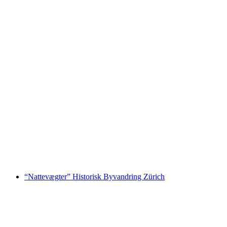
Fabriktour Trauffer Oplevelsesverden for
Grupper
pr. person
fra DKK 3743
“Nattevægter” Historisk Byvandring Zürich