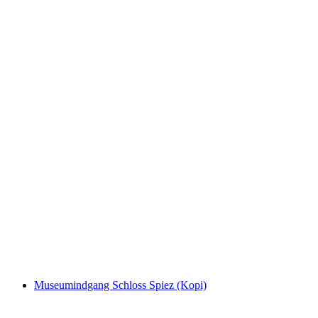
Nattevagtstur i Luzern offentligt (Engelsk)
pr. person
fra DKK 250
Museumindgang Schloss Spiez (Kopi)