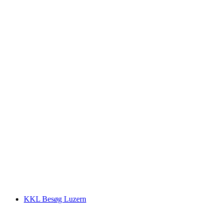
Klosterkirke Einsiedeln offentlig rundvisning
pr. person
fra DKK 167
KKL Besøg Luzern