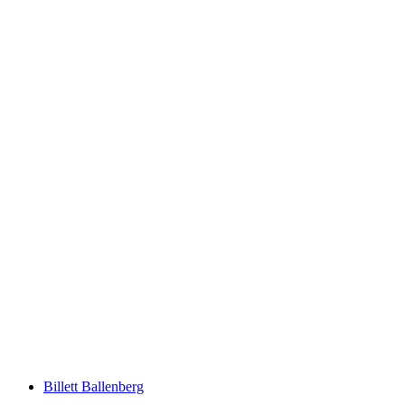
Facade-malerier og ordspil byvandring i
Luzern
pr. person
fra DKK 250
Billett Ballenberg