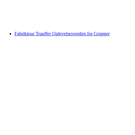
pr. person
fra DKK 150
Fabriktour Trauffer Oplevelsesverden for Grupper