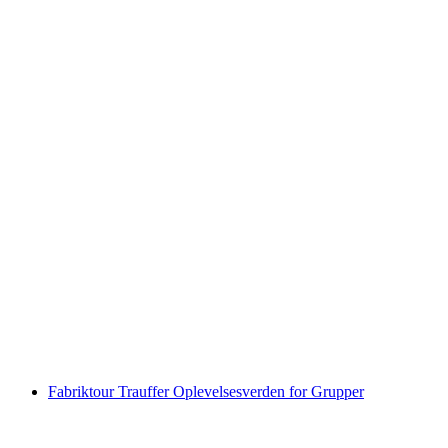
Billet Kuhniversum Trauffer Oplevelsesverden
pr. person
fra DKK 125
Fabriktour Trauffer Oplevelsesverden for Grupper