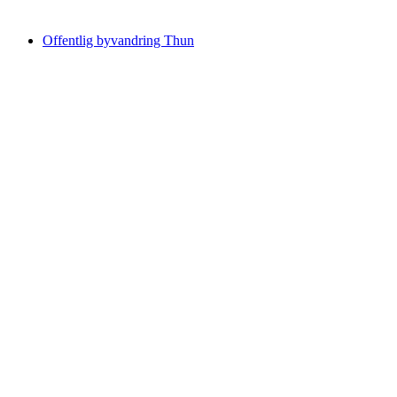
fra DKK 233
Offentlig byvandring Thun