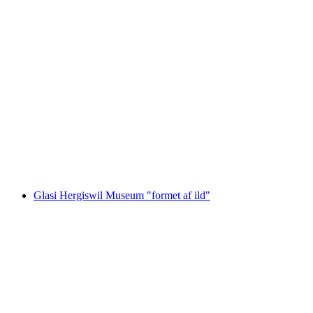
Offentlig byvandring Thun
pr. person
fra DKK 125
Glasi Hergiswil Museum "formet af ild"