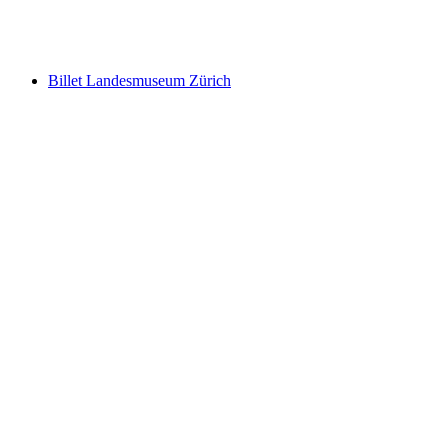
pr. person
fra DKK 125
Billet Landesmuseum Zürich