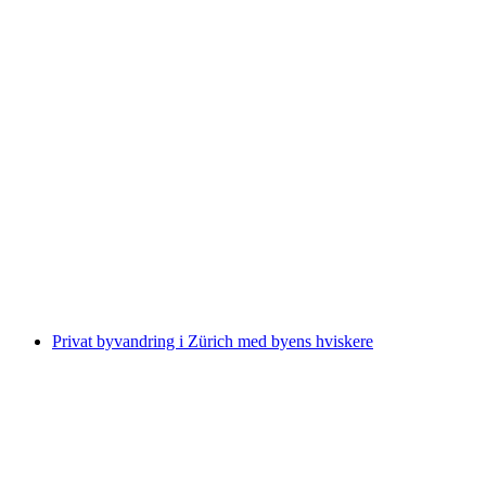
Billet Landesmuseum Zürich
pr. person
fra DKK 109
Privat byvandring i Zürich med byens hviskere