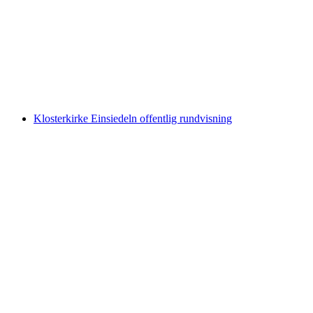
Museumindgang Schloss Spiez (Kopi)
pr. person
fra DKK 1664
Klosterkirke Einsiedeln offentlig rundvisning