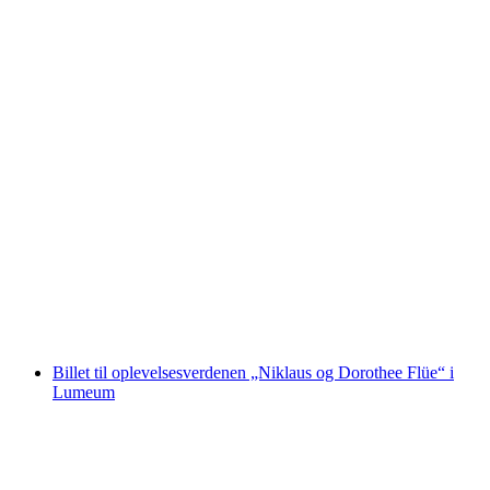
Billet Kuhniversum Trauffer Oplevelsesverden
pr. person
fra DKK 125
Billet til oplevelsesverdenen „Niklaus og Dorothee Flüe“ i
Lumeum