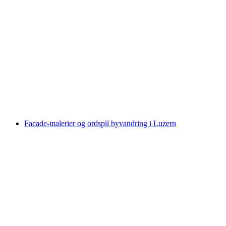
Billet til Verkehrshaus Luzern
pr. person
fra DKK 308
Facade-malerier og ordspil byvandring i Luzern