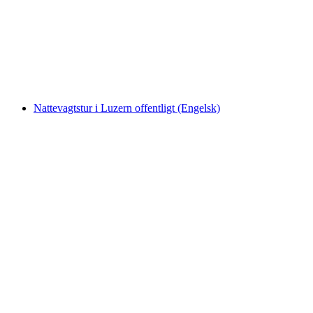
pr. person
fra DKK 267
Nattevagtstur i Luzern offentligt (Engelsk)