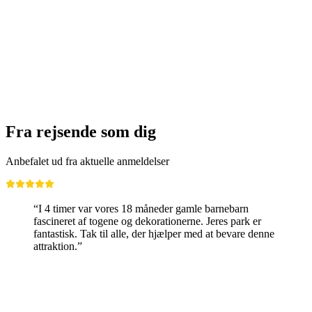
Fabriktour Trauffer Oplevelsesverden for
Grupper
pr. person
fra DKK 3743
Fra rejsende som dig
Anbefalet ud fra aktuelle anmeldelser
“I 4 timer var vores 18 måneder gamle barnebarn
fascineret af togene og dekorationerne. Jeres park er
fantastisk. Tak til alle, der hjælper med at bevare denne
attraktion.”