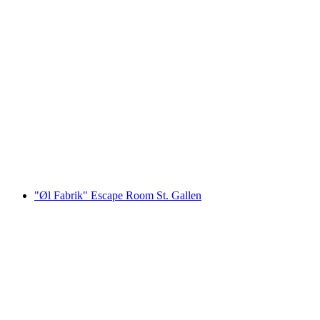
Lost Island 2 "Jurassic Adventure" Escape
Room i St. Gallen
pr. person
fra DKK 982
"Øl Fabrik" Escape Room St. Gallen