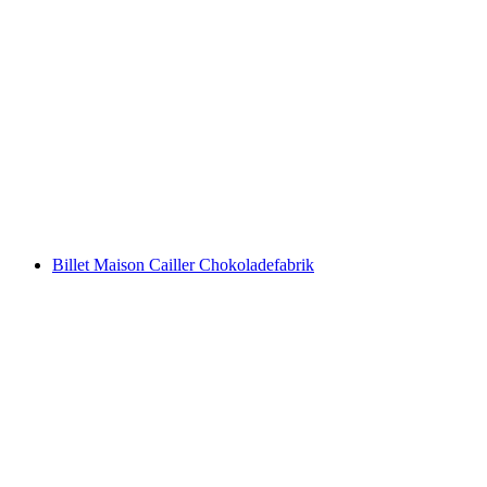
Billet Chocolarium Flawil
pr. person
fra DKK 134
Billet Maison Cailler Chokoladefabrik