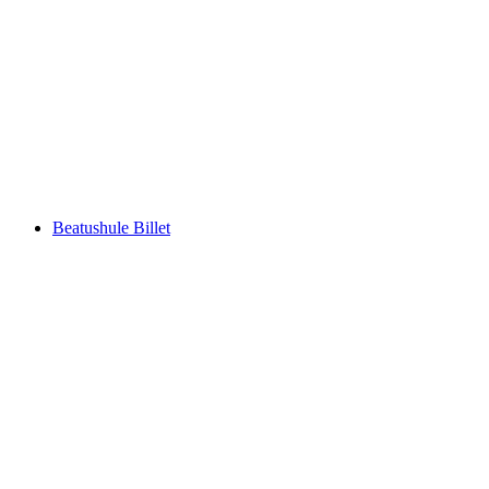
Billet Chateau Chillon i Montreux
pr. person
fra DKK 125
Beatushule Billet