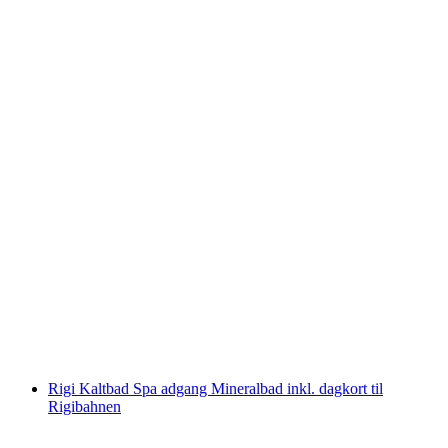
Beatushule Billet
pr. person
fra DKK 167
Rigi Kaltbad Spa adgang Mineralbad inkl. dagkort til
Rigibahnen