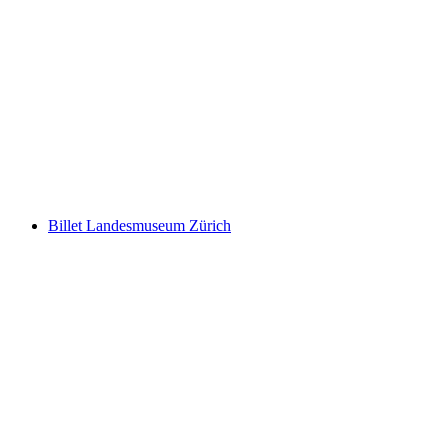
Fitpass Abonnement 1 Uge
pr. person
fra DKK 292
Billet Landesmuseum Zürich