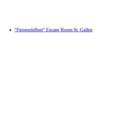
pr. person
fra DKK 832
"Fængselsflugt" Escape Room St. Gallen