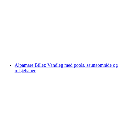
Rigi Kaltbad Spa adgang Mineralbad inkl.
dagkort til Rigibahnen
pr. person
fra DKK 766
Alpamare Billet: Vandleg med pools, saunaområde og
rutsjebaner