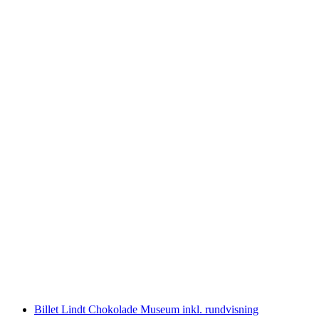
Alpamare Billet: Vandleg med pools,
saunaområde og rutsjebaner
pr. person
fra DKK 383
Billet Lindt Chokolade Museum inkl. rundvisning