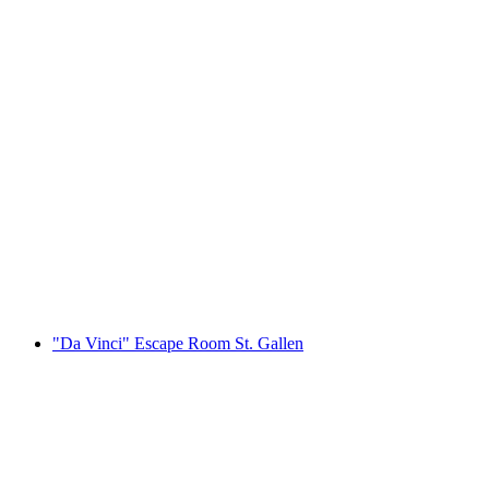
"Mystic Temple 2: Den Forbandede Skal"
Escape Room St. Gallen
pr. person
fra DKK 982
"Da Vinci" Escape Room St. Gallen