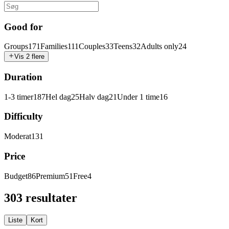
Good for
Groups
171
Families
111
Couples
33
Teens
32
Adults only
24
Vis 2 flere
Duration
1-3 timer
187
Hel dag
25
Halv dag
21
Under 1 time
16
Difficulty
Moderat
131
Price
Budget
86
Premium
51
Free
4
303 resultater
Liste
Kort