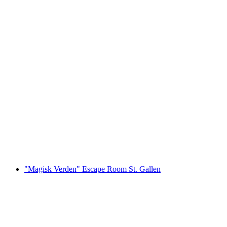
"Fængselsflugt" Escape Room St. Gallen
pr. person
fra DKK 832
"Magisk Verden" Escape Room St. Gallen