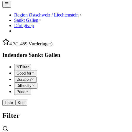
Region Østschweiz / Liechtenstein
Sankt Gallen
Dårligtvejr
4.7
(1.459 Vurderinger)
Indendørs Sankt Gallen
Filter
Good for
Duration
Difficulty
Price
Liste
Kort
Filter