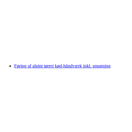
Billet Lindt Chokolade Museum inkl.
rundvisning
pr. person
fra DKK 250
Føring af alpint tørret kød-håndværk inkl. smagning