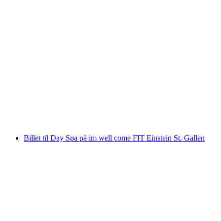
Billet Appenzeller® Skærmoste
pr. person
fra DKK 109
Billet til Day Spa på im well come FIT Einstein St. Gallen