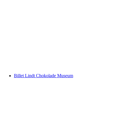
"Hannibal" Escape Room St. Gallen
pr. person
fra DKK 832
Billet Lindt Chokolade Museum