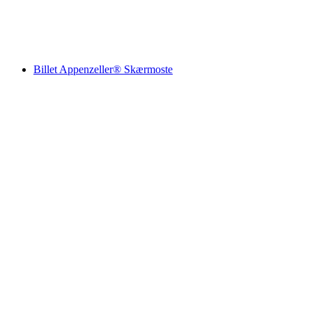
pr. person
fra DKK 1049
Billet Appenzeller® Skærmoste