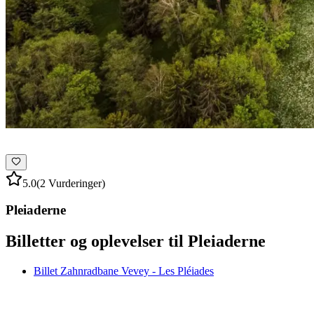
5.0
(2 Vurderinger)
Pleiaderne
Billetter og oplevelser til Pleiaderne
Billet Zahnradbane Vevey - Les Pléiades