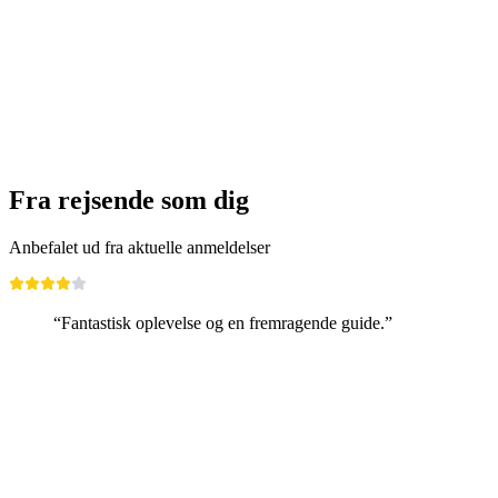
Billet Zahnradbane Vevey - Les Pléiades
pr. person
fra DKK 162
Fra rejsende som dig
Anbefalet ud fra aktuelle anmeldelser
“Fantastisk oplevelse og en fremragende guide.”