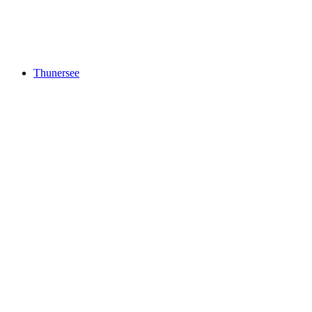
Ruine Alt Oberhofen
Thunersee