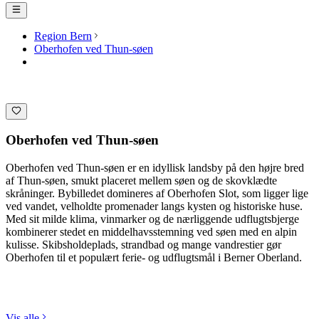
Region Bern
Oberhofen ved Thun-søen
Oberhofen ved Thun-søen
Oberhofen ved Thun-søen er en idyllisk landsby på den højre bred
af Thun-søen, smukt placeret mellem søen og de skovklædte
skråninger. Bybilledet domineres af Oberhofen Slot, som ligger lige
ved vandet, velholdte promenader langs kysten og historiske huse.
Med sit milde klima, vinmarker og de nærliggende udflugtsbjerge
kombinerer stedet en middelhavsstemning ved søen med en alpin
kulisse. Skibsholdeplads, strandbad og mange vandrestier gør
Oberhofen til et populært ferie- og udflugtsmål i Berner Oberland.
Udforsk kategorier
Vis alle