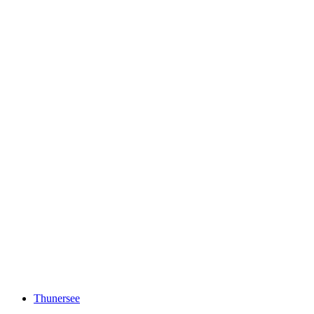
Slot Oberhofen
Thunersee