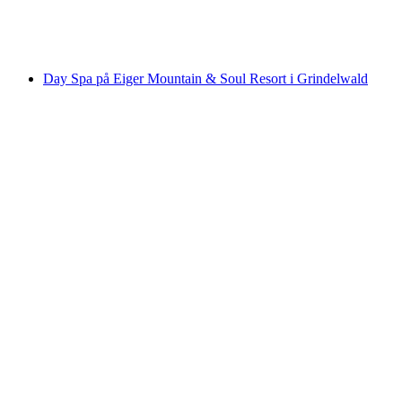
pr. person
fra DKK 175
Day Spa på Eiger Mountain & Soul Resort i Grindelwald