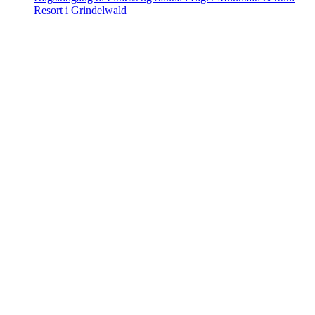
Resort i Grindelwald
Dagsindgang til Fitness og Sauna i Eiger
Mountain & Soul Resort i Grindelwald