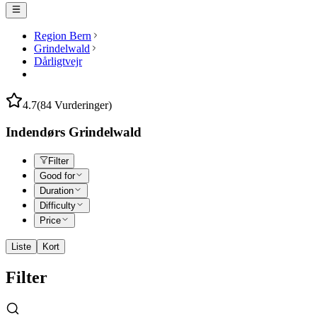
Region Bern
Grindelwald
Dårligtvejr
4.7
(84 Vurderinger)
Indendørs Grindelwald
Filter
Good for
Duration
Difficulty
Price
Liste
Kort
Filter