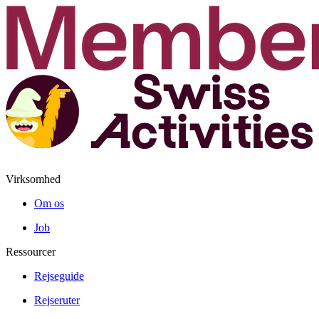
Virksomhed
Om os
Job
Ressourcer
Rejseguide
Rejseruter