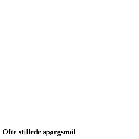
Seilpark Indendørs Grindelwald
pr. person
fra DKK 300
Ofte stillede spørgsmål