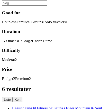
Good for
Couples
4
Families
3
Groups
1
Solo travelers
1
Duration
1-3 timer
3
Hel dag
2
Under 1 time
1
Difficulty
Moderat
2
Price
Budget
2
Premium
2
6 resultater
Liste
Kort
Dagsindgang til Fitness og Sauna i Eiger Mountain & Soul