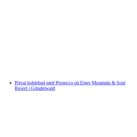
Day Spa på Eiger Mountain & Soul Resort i
Grindelwald
pr. person
fra DKK 1622
Privat boblebad med Prosecco på Eiger Mountain & Soul
Resort i Grindelwald