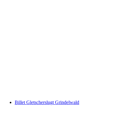
Privat Spa på Eiger Mountain & Soul Resort i
Grindelwald
pr. person
fra DKK 2163
Billet Gletscherslugt Grindelwald