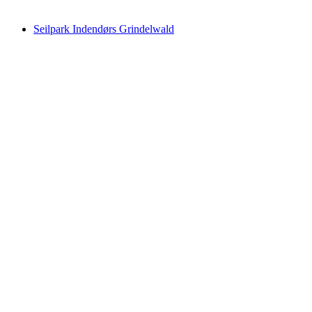
fra DKK 500
Seilpark Indendørs Grindelwald