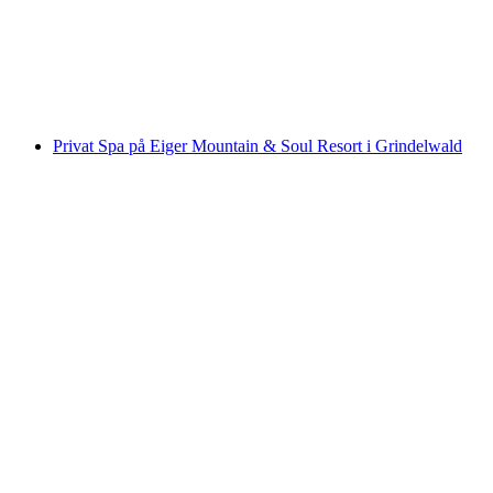
pr. person
fra DKK 333
Privat Spa på Eiger Mountain & Soul Resort i Grindelwald