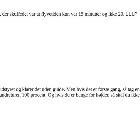
 der skuffede, var at flyvetiden kun var 15 minutter og ikke 20. 🤷🏼‍♂️”
ejer udstyret og klarer det uden guide. Men hvis det er første gang, så ta
vandreturen 100 procent. Og hvis du er bange for højder, så skal du ikke