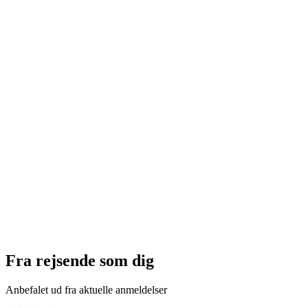
Gondo Simplon Canyoning for viderekomne
pr. person
fra DKK 1431
Fra rejsende som dig
Anbefalet ud fra aktuelle anmeldelser