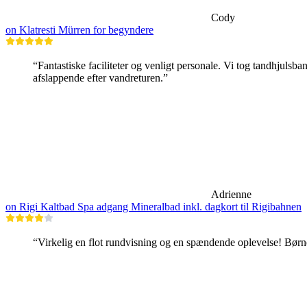
Cody
on Klatresti Mürren for begyndere
“Fantastiske faciliteter og venligt personale. Vi tog tandhjulsban
afslappende efter vandreturen.”
Adrienne
on Rigi Kaltbad Spa adgang Mineralbad inkl. dagkort til Rigibahnen
“Virkelig en flot rundvisning og en spændende oplevelse! Bør