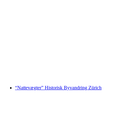
Zürich bytur med byvandring og sejlads
pr. person
fra DKK 368
“Nattevægter” Historisk Byvandring Zürich