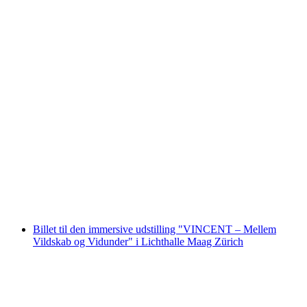
Zürich Segway guidet tur offentlig
pr. person
fra DKK 910
Billet til den immersive udstilling "VINCENT – Mellem
Vildskab og Vidunder" i Lichthalle Maag Zürich