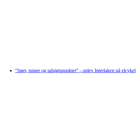
Beatushule Billet
pr. person
fra DKK 167
"Søer, ruiner og udsigtspunkter" - oplev Interlaken på elcykel