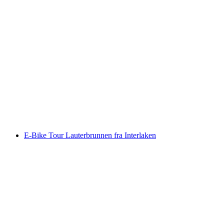
Voralpen Express-billet fra St. Gallen eller
Luzern
pr. person
fra DKK 425
E-Bike Tour Lauterbrunnen fra Interlaken