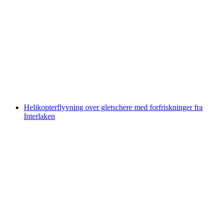
Billet Lanternesti Sattel-Hochstuckli
pr. person
fra DKK 250
Helikopterflyvning over gletschere med forfriskninger fra
Interlaken