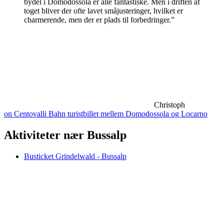
bydel i Domodossola er alle fantastiske. Men i driften af
toget bliver der ofte lavet småjusteringer, hvilket er
charmerende, men der er plads til forbedringer.”
Christoph
on Centovalli Bahn turistbillet mellem Domodossola og Locarno
Aktiviteter nær Bussalp
Busticket Grindelwald - Bussalp