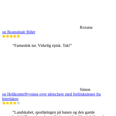
Roxana
on Beatushule Billet
“Fantastisk tur. Virkelig episk. Tak!”
Simon
on Helikopterflyvning over gletschere med forfriskninger fra
Interlaken
“Landskabet, sporføringen på banen og den gamle