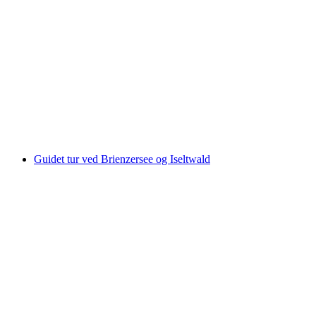
Centovalli Bahn turistbillet mellem
Domodossola og Locarno
pr. person
fra DKK 258
Guidet tur ved Brienzersee og Iseltwald