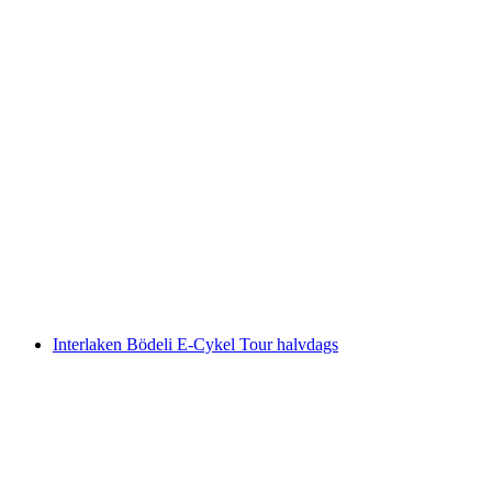
Individuel guidet elcykeltur i Grindelwald
pr. person
fra DKK 2163
Interlaken Bödeli E-Cykel Tour halvdags