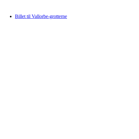
fra DKK 11646
Billet til Vallorbe-grotterne