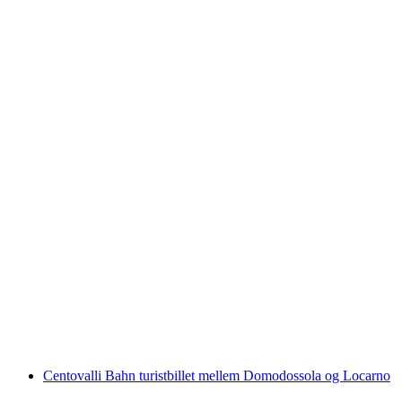
E-cykeltur til vandfaldene i Lauterbrunnen
pr. person
fra DKK 1656
Centovalli Bahn turistbillet mellem Domodossola og Locarno