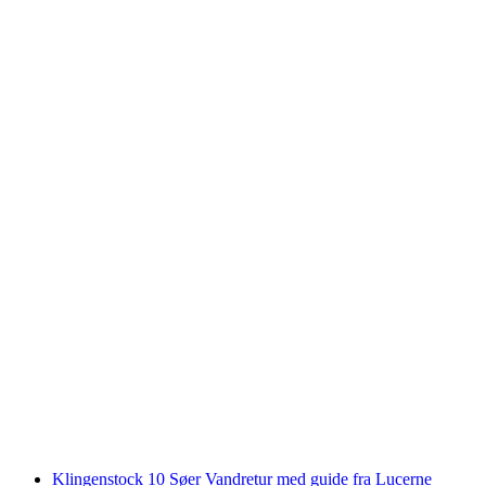
Guidet tur ved Brienzersee og Iseltwald
pr. person
fra DKK 824
Klingenstock 10 Søer Vandretur med guide fra Lucerne