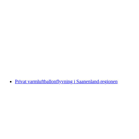
Klingenstock 10 Søer Vandretur med guide fra
Lucerne
pr. person
fra DKK 5574
Privat varmluftballonflyvning i Saanenland-regionen