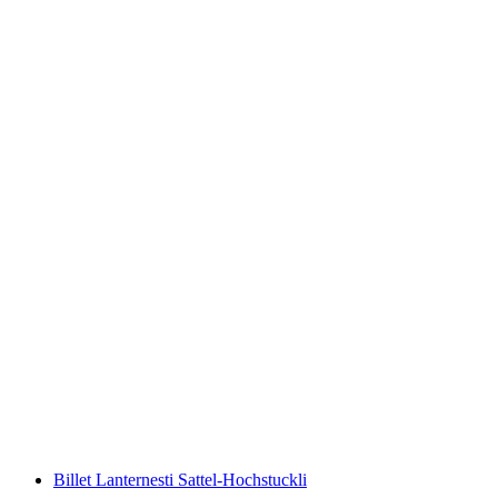
E-Bike Tour Lauterbrunnen fra Interlaken
pr. person
fra DKK 1872
Billet Lanternesti Sattel-Hochstuckli