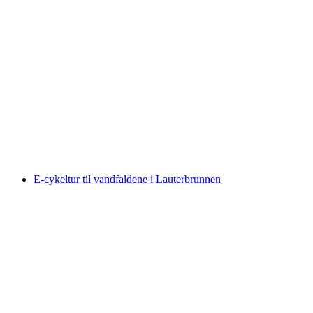
Ballonflyvning fra Château-d'Oex
pr. person
fra DKK 3245
E-cykeltur til vandfaldene i Lauterbrunnen