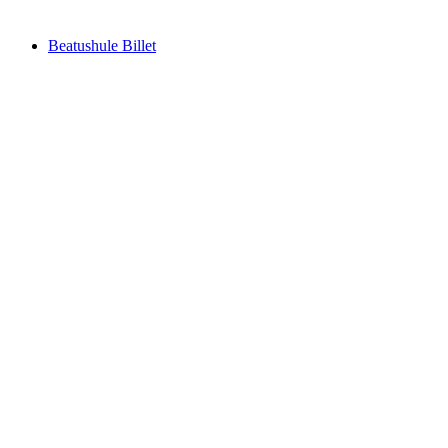
fra DKK 1074
Beatushule Billet