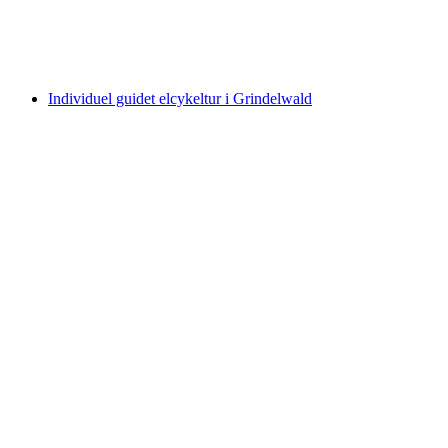
pr. person
fra DKK 225
Individuel guidet elcykeltur i Grindelwald