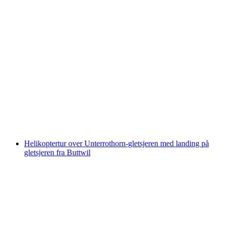
Billet til Vallorbe-grotterne
pr. person
fra DKK 150
Helikoptertur over Unterrothorn-gletsjeren med landing på
gletsjeren fra Buttwil