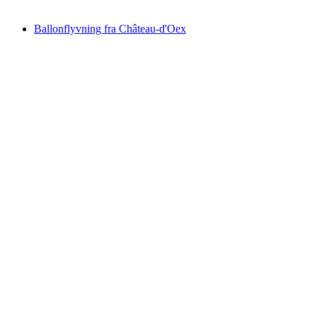
fra DKK 12312
Ballonflyvning fra Château-d'Oex