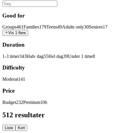
Good for
Groups
461
Families
179
Teens
49
Adults only
30
Seniors
17
Vis 1 flere
Duration
1-3 timer
343
Halv dag
55
Hel dag
39
Under 1 time
8
Difficulty
Moderat
141
Price
Budget
232
Premium
106
512 resultater
Liste
Kort