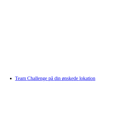
Kajak Grill-Tur på Vierwaldstättersee
pr. person
fra DKK 633
Team Challenge på din ønskede lokation