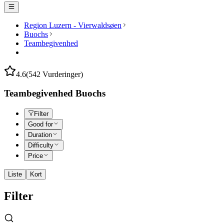
Region Luzern - Vierwaldsøen
Buochs
Teambegivenhed
4.6
(542 Vurderinger)
Teambegivenhed Buochs
Filter
Good for
Duration
Difficulty
Price
Liste
Kort
Filter