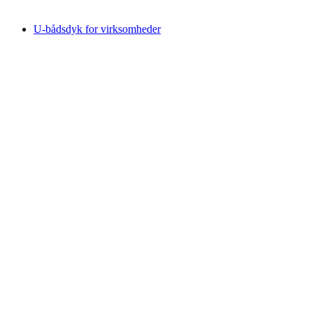
fra DKK 8736
U-bådsdyk for virksomheder