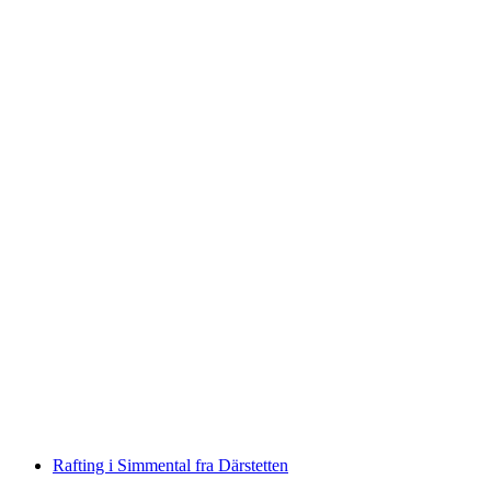
Familie rafting på Inn
pr. person
fra DKK 683
Rafting i Simmental fra Därstetten