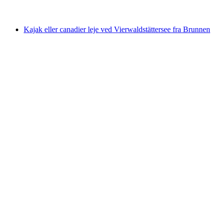
fra DKK 1040
Kajak eller canadier leje ved Vierwaldstättersee fra Brunnen