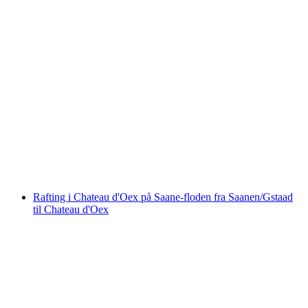
Canyoning i Saxetenschlucht fra Interlaken
pr. person
fra DKK 1240
Rafting i Chateau d'Oex på Saane-floden fra Saanen/Gstaad
til Chateau d'Oex