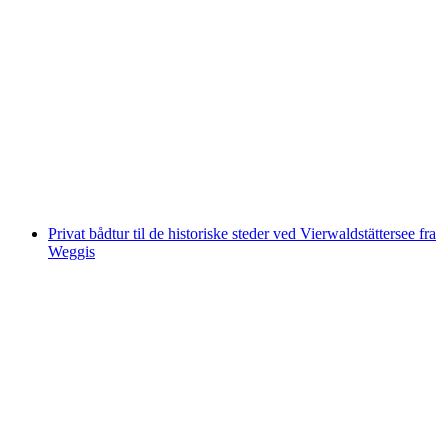
"The Keepers" Udendørs Escape-spil i Luzern
pr. person
fra DKK 117
Privat bådtur til de historiske steder ved Vierwaldstättersee fra
Weggis