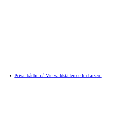
Teamevent i kanoen (Canoe) fra Buochs
pr. person
fra DKK 583
Privat bådtur på Vierwaldstättersee fra Luzern