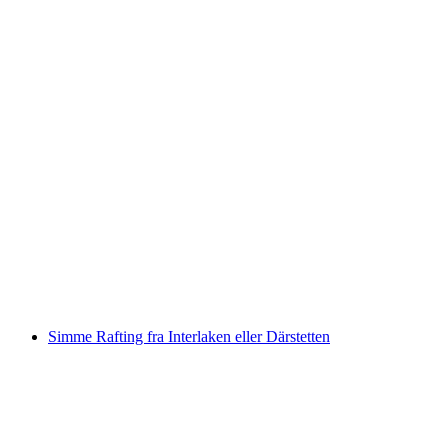
Raftingtur Vorderrhein med grillhygge
pr. person
fra DKK 1456
Simme Rafting fra Interlaken eller Därstetten