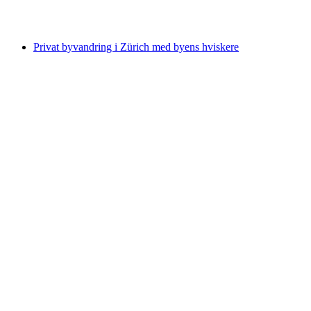
fra DKK 1074
Privat byvandring i Zürich med byens hviskere