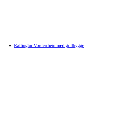
pr. person
fra DKK 1124
Raftingtur Vorderrhein med grillhygge