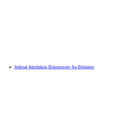
Luzern interaktiv skattejagt med smartphone
pr. person
fra DKK 83
Jetboat Interlaken Brienzersee fra Bönigen