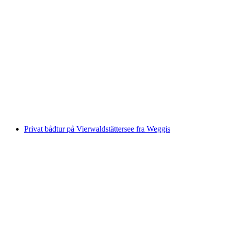
U-bådsdyk for virksomheder
pr. person
fra DKK 63227
Privat bådtur på Vierwaldstättersee fra Weggis