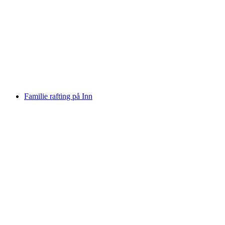
Rafting Tur Vorderrhein Rheinschlucht
pr. person
fra DKK 1040
Familie rafting på Inn