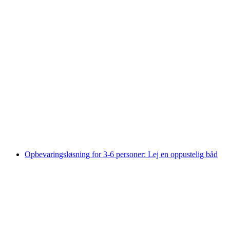
Privat byvandring i Zürich med byens hviskere
pr. person
fra DKK 1332
Opbevaringsløsning for 3-6 personer: Lej en oppustelig båd