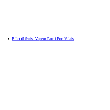
pr. person
fra DKK 208
Billet til Swiss Vapeur Parc i Port Valais