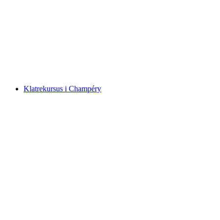
Oplev en opdagelsesflyvning med paraglider i
Vercorin
pr. person
fra DKK 1165
Klatrekursus i Champéry