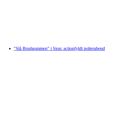
Barberine Canyoning i Trient-dalen
pr. person
fra DKK 1165
"Slå Brudgommen" i Sion: actionfyldt polterabend