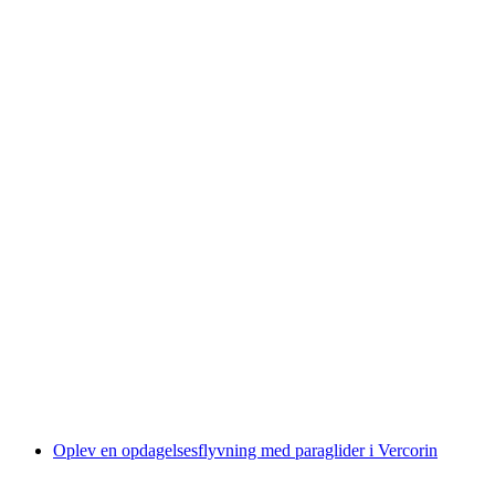
Gourmet Skattejagt i Martigny
pr. person
fra DKK 541
Oplev en opdagelsesflyvning med paraglider i Vercorin