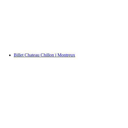
Tandem-paragliding ved Montreux
pr. person
fra DKK 1581
Billet Chateau Chillon i Montreux