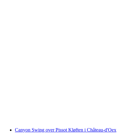
Gåtur gennem vinmarkerne med vinsmagning i
Crans Montana
pr. person
fra DKK 483
Canyon Swing over Pissot Kløften i Château-d'Oex