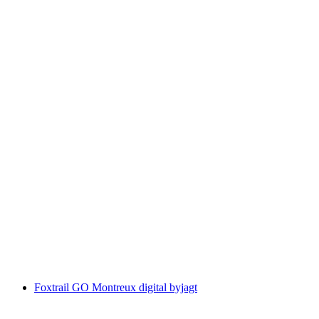
Montreux interaktiv skattejagt med
smartphone
pr. person
fra DKK 83
Foxtrail GO Montreux digital byjagt