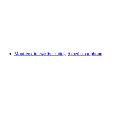
"Første skridt i vinens verden" ved vinmarken
i Sion
pr. person
fra DKK 159
Montreux interaktiv skattejagt med smartphone