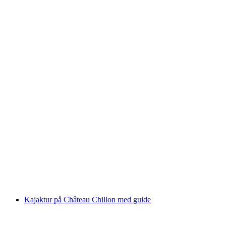
Klatrekursus i Champéry
pr. person
fra DKK 250
Kajaktur på Château Chillon med guide