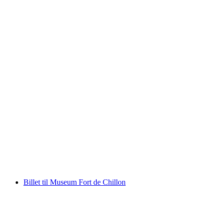
Billet Chateau Chillon i Montreux
pr. person
fra DKK 125
Billet til Museum Fort de Chillon