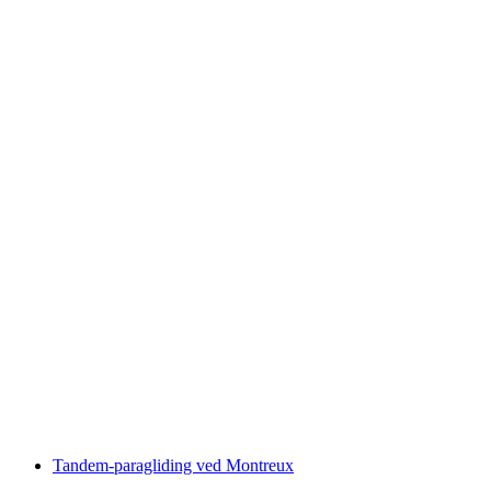
"Slå Brudgommen" i Sion: actionfyldt
polterabend
pr. person
fra DKK 2488
Tandem-paragliding ved Montreux