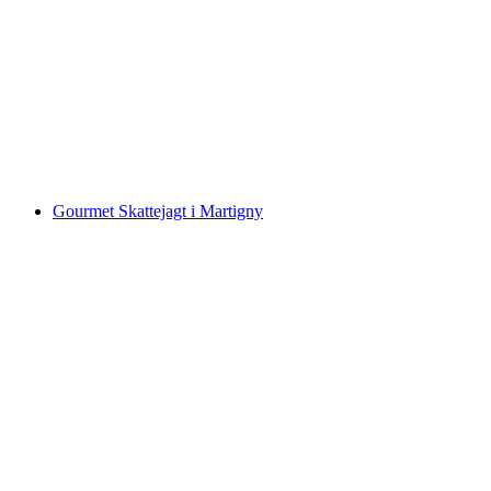
Magisk svæveflyvning med paraglider i
Vercorin
pr. person
fra DKK 1581
Gourmet Skattejagt i Martigny