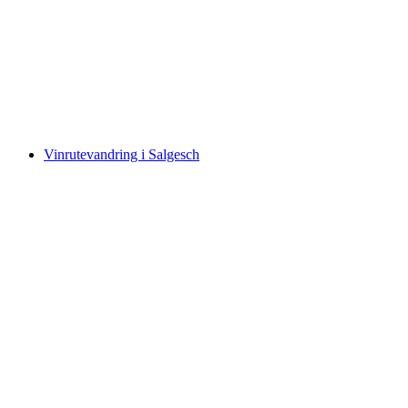
Foxtrail GO Montreux digital byjagt
pr. person
fra DKK 159
Vinrutevandring i Salgesch