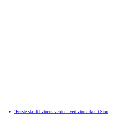
Billet til Swiss Vapeur Parc i Port Valais
pr. person
fra DKK 192
"Første skridt i vinens verden" ved vinmarken i Sion