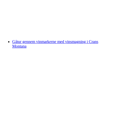
Kajaktur på Château Chillon med guide
pr. person
fra DKK 1082
Gåtur gennem vinmarkerne med vinsmagning i Crans
Montana