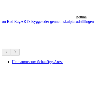
Bettina
on Bad RagARTz Byggeleder gennem skulpturudstillingen
Museer & udstillinger
Alt inden for 30 min kørsel
Heimatmuseum Schanfigg-Arosa