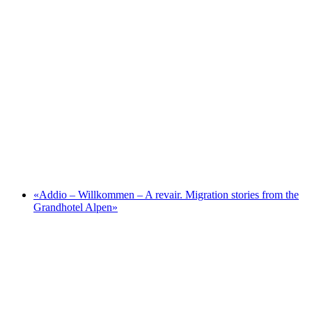
Albi Brun – Ein Universum zieht um
«Addio – Willkommen – A revair. Migration stories from the
Grandhotel Alpen»