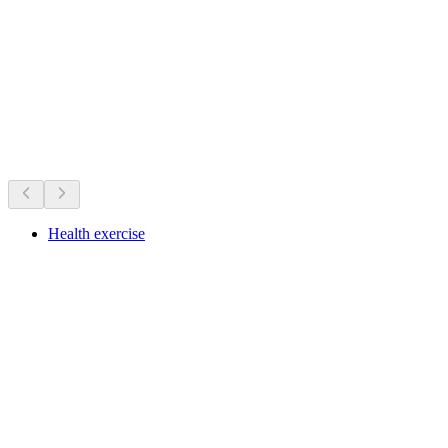
Belfort Ruins
Det sker lige nu
Anbefalet ud fra hvad der sker lige nu
Health exercise