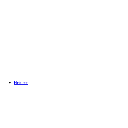
Burg Bernegg
Heidsee