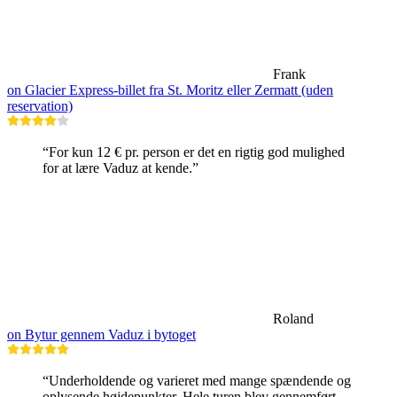
Frank
on Glacier Express-billet fra St. Moritz eller Zermatt (uden
reservation)
“For kun 12 € pr. person er det en rigtig god mulighed
for at lære Vaduz at kende.”
Roland
on Bytur gennem Vaduz i bytoget
“Underholdende og varieret med mange spændende og
oplysende højdepunkter. Hele turen blev gennemført