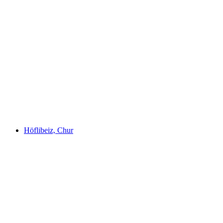
BEAUX LOSANGES BÜEL
Fri adgang
Höflibeiz, Chur