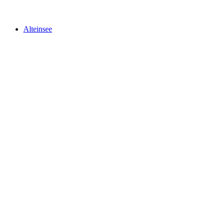
Schwarzsee
Alteinsee
Alteinsee