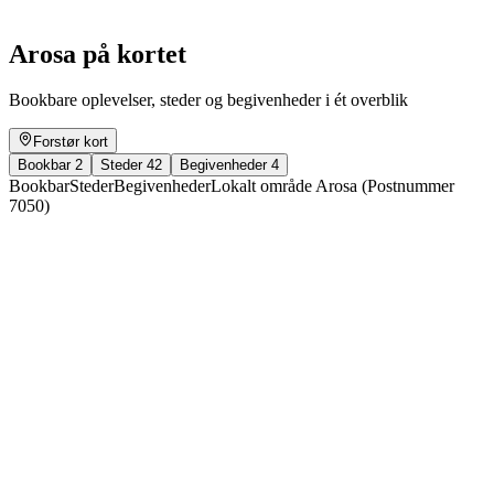
Fri adgang
Arosa på kortet
Bookbare oplevelser, steder og begivenheder i ét overblik
Forstør kort
Bookbar
2
Steder
42
Begivenheder
4
Bookbar
Steder
Begivenheder
Lokalt område Arosa (Postnummer
7050)