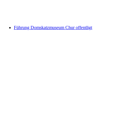
Local Museum of Schanfigg
Führung Domskatzmuseum Chur offentligt