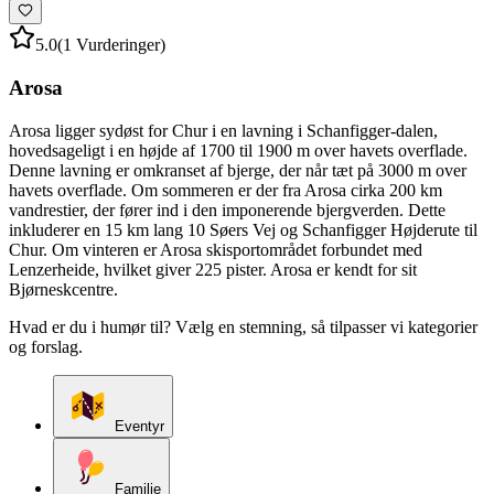
5.0
(1 Vurderinger)
Arosa
Arosa ligger sydøst for Chur i en lavning i Schanfigger-dalen,
hovedsageligt i en højde af 1700 til 1900 m over havets overflade.
Denne lavning er omkranset af bjerge, der når tæt på 3000 m over
havets overflade. Om sommeren er der fra Arosa cirka 200 km
vandrestier, der fører ind i den imponerende bjergverden. Dette
inkluderer en 15 km lang 10 Søers Vej og Schanfigger Højderute til
Chur. Om vinteren er Arosa skisportområdet forbundet med
Lenzerheide, hvilket giver 225 pister. Arosa er kendt for sit
Bjørneskcentre.
Hvad er du i humør til? Vælg en stemning, så tilpasser vi kategorier
og forslag.
Eventyr
Familie