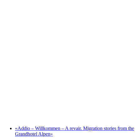
Höflibeiz, Chur
Fri adgang
«Addio – Willkommen – A revair. Migration stories from the
Grandhotel Alpen»