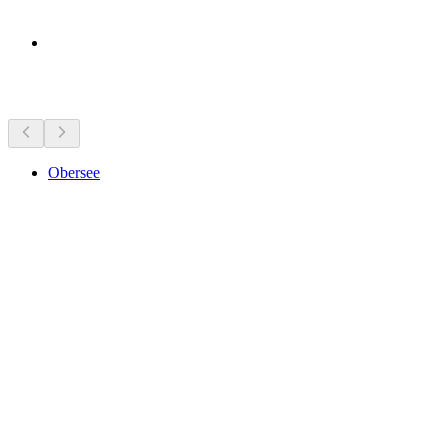
Seværdigheder i nærheden
Obersee