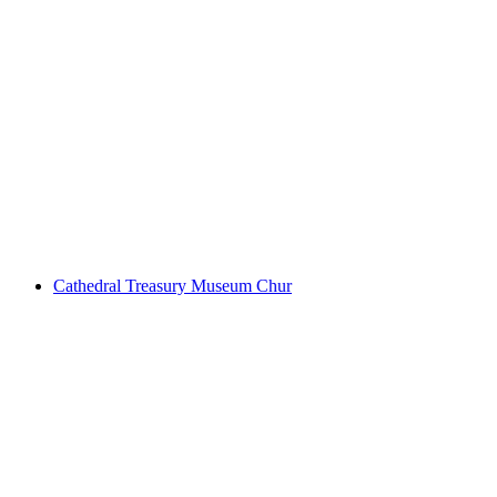
Führung Domskatzmuseum Chur offentligt
pr. person
fra DKK 184
Cathedral Treasury Museum Chur