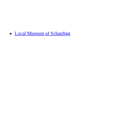
Heimatmuseum Schanfigg-Arosa
Local Museum of Schanfigg