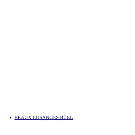
Cathedral Treasury Museum Chur
BEAUX LOSANGES BÜEL