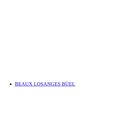
Health exercise
Fri adgang
BEAUX LOSANGES BÜEL