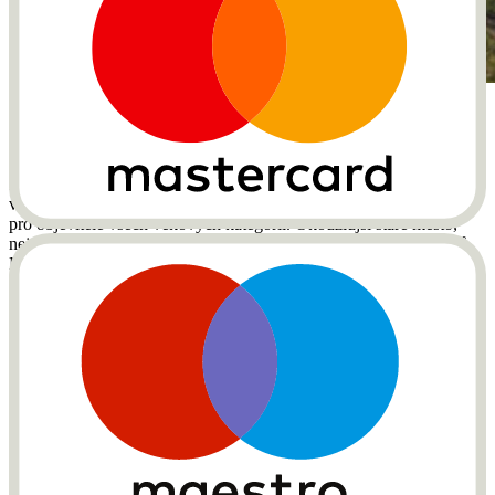
Zugerberg (Foto: Zug Tourismus)
Winterthur
Proslulé svými zahradami a více než 17 muzei, včetně Švýcarského
vědeckého centra Technorama a Fotomuzea, je
Winterthur
městem
pro objevitele všech věkových kategorií. Okouzlujší staré město,
největší pěší zóna ve Švýcarsku, nabízí nesčetné možnosti nákupů.
Blízké lesy a vinice zvou na krásné procházky a ochutnávky vína.
Zug
Zug
může být malé město, ale je bohaté na charakter. Díky své
poloze u jezera a výhledu na Rigi nabízí malebné krajiny. Staré
město ukrývá zámek Zug a řadu dobře zachovalých budov. Zug je
také známý pro své třešně, a proto je Třešňová cesta must-do pro
návštěvníky.
Jaká místa můžete navštívit během jednodenní výletu z Curychu?