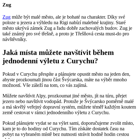
Zug
Zug
může být malé město, ale je bohaté na charakter. Díky své
poloze u jezera a výhledu na Rigi nabízí malebné krajiny. Staré
město ukrývá zámek Zug a řadu dobře zachovalých budov. Zug je
také známý pro své třešně, a proto je Třešňová cesta must-do pro
návštěvníky.
Jaká místa můžete navštívit během
jednodenní výletu z Curychu?
Pokud v Curychu přespíte a plánujete opustit město na jeden den,
abyste prozkoumali jinou část Švýcarska, máte na výběr mnoho
možností. Vše záleží na tom, co vás zajímá.
Můžete navštívit Alpy, prozkoumat jiné město, jít na túru, přejet
jezero nebo navštívit vodopád. Protože je Švýcarsko poměrně malé
a má skvělý veřejný dopravní systém, můžete téměř každým koutem
země cestovat v rámci jednodenního výletu z Curychu.
Pokud plánujete vydat se na výlet sami, doporučujeme zvolit místo,
kam je to do hodiny od Curychu. Tím získáte dostatek času na
pobyt na vybraném místě bez nutnosti strávit hodně hodin cestou