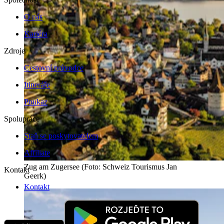
O nás
Kariéra
Zdroje
Cestovní průvodce
Itineráře
Poukaz
Spolupráce
Staň se poskytovatelem
Affiliate
Zug am Zugersee (Foto: Schweiz Tourismus Jan
Kontakt
Geerk)
Kontakt