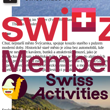
Flumserberg im Winter (Foto: Heidiland Tourismus
Thomas Kessler)
Chur
Chur, nejstarší město Švýcarska, spojuje kouzlo starého s pulzem
moderní doby. Historické staré město je zóna bez automobilů, kde
najdete nespočet kaváren, butiků a atraktivních muzeí, jako je
umělecko-muzeum a Rhétská dráha. Chur je branou do alpinských
krajin, protože odtud začínají slavné jízdy Bernina Express a Glacier
Express. Nedaleké turistické stezky, vinné cesty a možnosti zimních
sportů činí z Churu vzrušující destinaci pro dobrodružné cestování.
Společnost