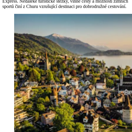
Express. Nedaleké turistické stezky, vinné cesty a možnosti zimních
sportů činí z Churu vzrušující destinaci pro dobrodružné cestování.