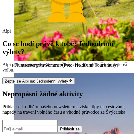
Alpi
Co se hodí právě k tobě: Jednodenní
výlety?
Alpi porovná poskytovatele, počasí i ceny a doporučí ti tu nejlepší
Flumserberg im Sommer (Foto: Heidiland Tourismus)
volbu.
Zeptej se Alpi na: Jednodenní výlety
Nepropásni žádné aktivity
Přihlas se k odběru našeho newsletteru a získej tipy na cestování,
nápady na trávení volného času a vhodné průvodce ze Švýcarska.
Přihlásit se