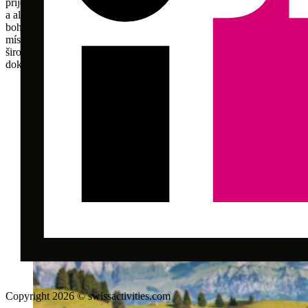
příjezdu na vrchol je 360stupňový výhled na jezero Vierwaldstätter
a alpské pásmo Švýcarska opravdu úchvatný. Navíc je Pilatus
bohatý na legendy a folklór. Příběhy o dracích a duchách dávají
místu vzrušující atmosféru. Ať je léto nebo zima, Pilatus nabízí
širokou škálu aktivit, jako je turistika, horolezectví, sáňky nebo
dokonce koncerty.
Copyright 2026 © swissactivities.com