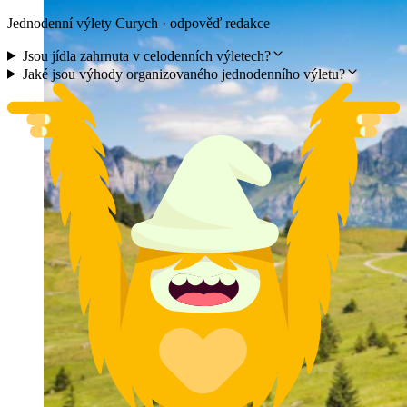
Jednodenní výlety Curych · odpověď redakce
Jsou jídla zahrnuta v celodenních výletech?
Jaké jsou výhody organizovaného jednodenního výletu?