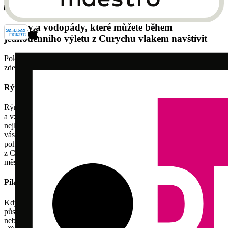
Jak naplánovat svůj dokonalý denní výlet z Curychu
Jezyky a vodopády, které můžete během
jednodenního výletu z Curychu vlakem navštívit
Pokud hledáte jezero nebo vodopád, kde byste strávili den, máte i
zde několik krásných možností.
Rýnfallska vodopády
Rýnfallska vodopády u Šafáchau jsou největším vodopádem Evropy
a vzrušujícím přírodním divem. Jeho burácení a mlhavá voda ční
nejlépe z různých vyhlídkových plošin nebo při plavbě lodí, která
vás přiblíží přímo k burácející vodě. Nejen samotný vodopád je
pohledový zážitek, ale i okolní krajinou je ideální na celodenní výlet
z Curychu. Navíc se výborně kombinuje s návštěvou krásného
města Šafáchau.
Pilatus
Když navštívíte Pilatus, už samotná cesta na vrchol je velmi
působivá. Můžete jet buď nejstrmější ozubnicovou dráhou na světě,
nebo velkým panoramatickým kabinkovým lanem ze Kriens. Po