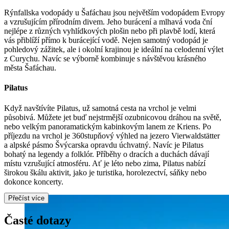
Rýnfallska vodopády u Šafáchau jsou největším vodopádem Evropy
a vzrušujícím přírodním divem. Jeho burácení a mlhavá voda ční
nejlépe z různých vyhlídkových plošin nebo při plavbě lodí, která
vás přiblíží přímo k burácející vodě. Nejen samotný vodopád je
pohledový zážitek, ale i okolní krajinou je ideální na celodenní výlet
z Curychu. Navíc se výborně kombinuje s návštěvou krásného
města Šafáchau.
Pilatus
Když navštívíte Pilatus, už samotná cesta na vrchol je velmi
působivá. Můžete jet buď nejstrmější ozubnicovou dráhou na světě,
nebo velkým panoramatickým kabinkovým lanem ze Kriens. Po
příjezdu na vrchol je 360stupňový výhled na jezero Vierwaldstätter
a alpské pásmo Švýcarska opravdu úchvatný. Navíc je Pilatus
bohatý na legendy a folklór. Příběhy o dracích a duchách dávají
místu vzrušující atmosféru. Ať je léto nebo zima, Pilatus nabízí
širokou škálu aktivit, jako je turistika, horolezectví, sáňky nebo
dokonce koncerty.
Přečíst více
Časté dotazy