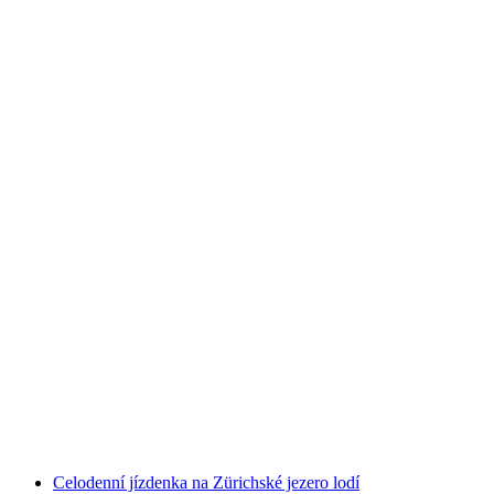
Brunch loď Zürichsee z Rapperswilu
na osobu
od CZK 2021
Celodenní jízdenka na Zürichské jezero lodí