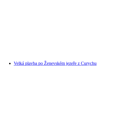
Celodenní jízdenka na Zürichské jezero lodí
na osobu
od CZK 970
Velká plavba po Ženevském jezeře z Curychu