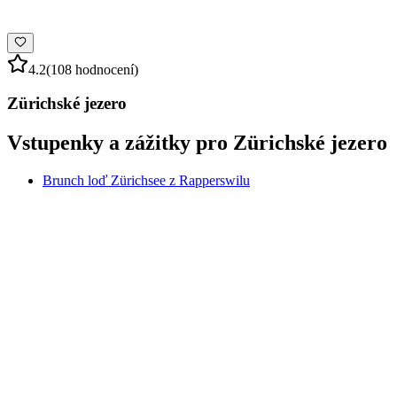
4.2
(108 hodnocení)
Zürichské jezero
Vstupenky a zážitky pro Zürichské jezero
Brunch loď Zürichsee z Rapperswilu