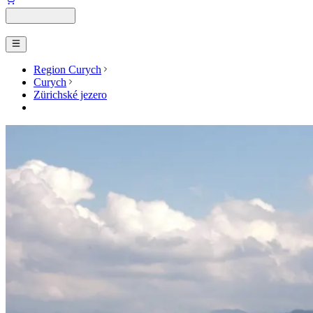
Region Curych
Curych
Zürichské jezero