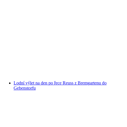
Horkovzdušný balón Švýcarsko 2 hodiny podle
výběru oblasti
na osobu
od CZK 50918
Lodní výlet na den po řece Reuss z Bremgartenu do
Gebenstorfu