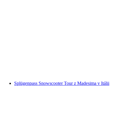
Nejlepší z Curychu E-Scooter soukromá
prohlídka
na osobu
od CZK 2937
Splügenpass Snowscooter Tour z Madesima v Itálii