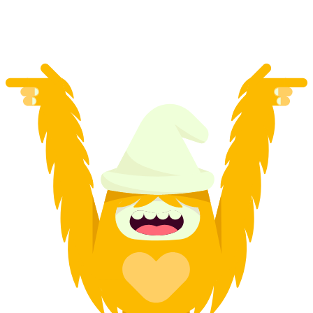
na osobu
od CZK 3610