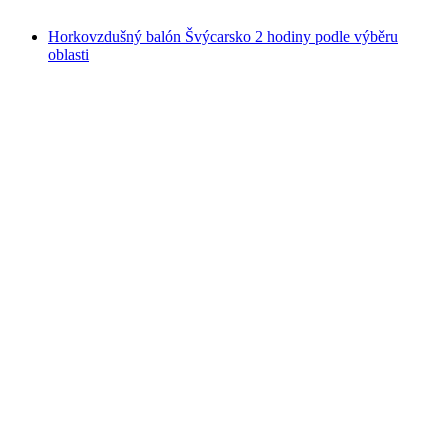
od CZK 4958
Horkovzdušný balón Švýcarsko 2 hodiny podle výběru
oblasti