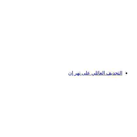
تذكرة حديقة المغامرة في دافوس
لكل شخص
من CHF 21
التجديف العائلي على نهر إن