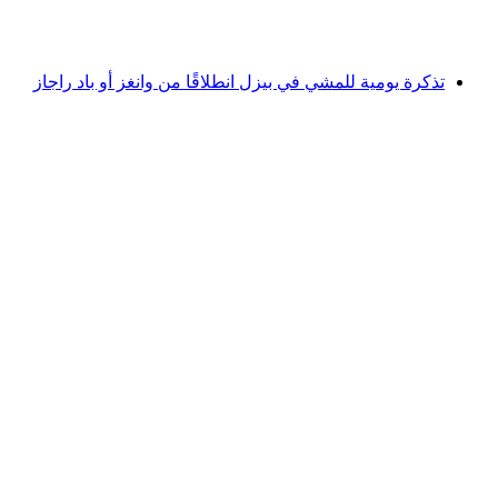
لكل شخص
من CHF 54
تذكرة يومية للمشي في بيزل انطلاقًا من وانغز أو باد راجاز