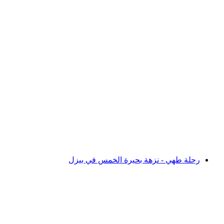
رحلة نكهات جبل جارسمل على قمة بيزل
لكل شخص
من CHF 90
رحلة طهي - نزهة بحيرة الخمس في بيزل