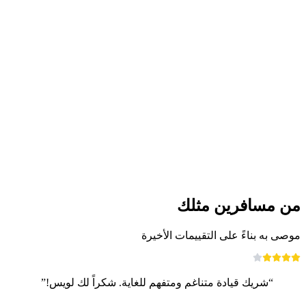
مسار بانورامي للطهي في بيزول
لكل شخص
من CHF 56
من مسافرين مثلك
موصى به بناءً على التقييمات الأخيرة
“شريك قيادة متناغم ومتفهم للغاية. شكراً لك لويس!”