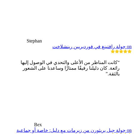
Stephan
on جولة رافتينغ في فورديريين رينشلاخت
“كانت المناظر من الأعلى والتحدي في الوصول إليها
رائعة. كان دليلنا رفيقًا ممتازًا وساعدنا على الشعور
بالثقة.”
Bex
on جولة جبل بريثورن من زيرمات مع دليل: خاصة أو جماعية