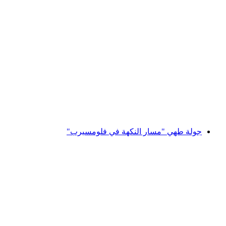
تذكرة يومية للمشي في بيزل انطلاقًا من وانغز أو
باد راجاز
لكل شخص
من CHF 61
جولة طهي "مسار النكهة في فلومسيرب"