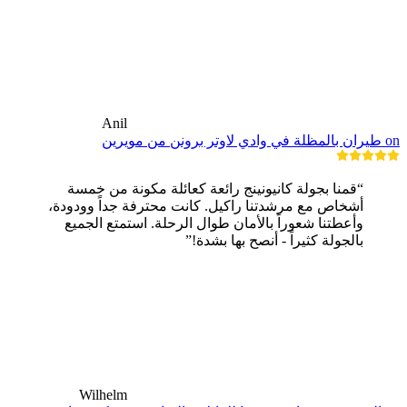
Anil
on طيران بالمظلة في وادي لاوتر برونن من مويرين
“قمنا بجولة كانيونينج رائعة كعائلة مكونة من خمسة
أشخاص مع مرشدتنا راكيل. كانت محترفة جداً وودودة،
وأعطتنا شعوراً بالأمان طوال الرحلة. استمتع الجميع
بالجولة كثيراً - أنصح بها بشدة!”
Wilhelm