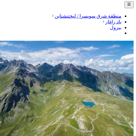
منطقة شرق سويسرا / ليختنشتاين
باد راغاز
بیزول