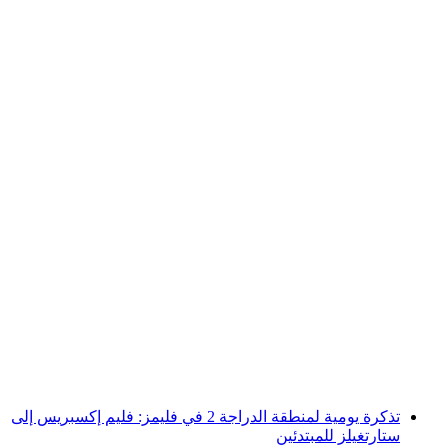
التجديف نصف يوم في نهر فوردرهاين من إيلانز
لكل شخص
من CHF 125
تذكرة يومية لمنطقة الدراجة 2 في فليمز: فليم إكسبريس إلى
ستارتغيلز للمبتدئين