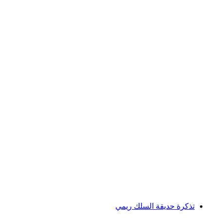
استكشاف غليتزرتر هوهلوخ مواتثال للمستوى
المتقدم
لكل شخص
من CHF 275
تذكرة حديقة السلك ريمي