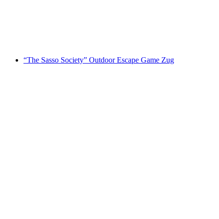
pro Person
ab CHF 19
“The Sasso Society” Outdoor Escape Game Zug