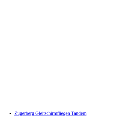
“The Sasso Society” Outdoor Escape Game
Zug
pro Person
ab CHF 14
Zugerberg Gleitschirmfliegen Tandem