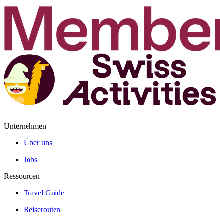
Unternehmen
Über uns
Jobs
Ressourcen
Travel Guide
Reiserouten