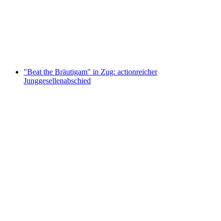
Zugerberg Gleitschirmfliegen Tandem
pro Person
ab CHF 200
"Beat the Bräutigam" in Zug: actionreicher
Junggesellenabschied