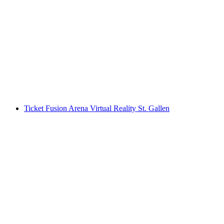
Abenteuer Weihnachtsmarkt: "Die Nacht der
langen Schatten” Escape Game in St. Gallen
pro Person
ab CHF 200
Ticket Fusion Arena Virtual Reality St. Gallen