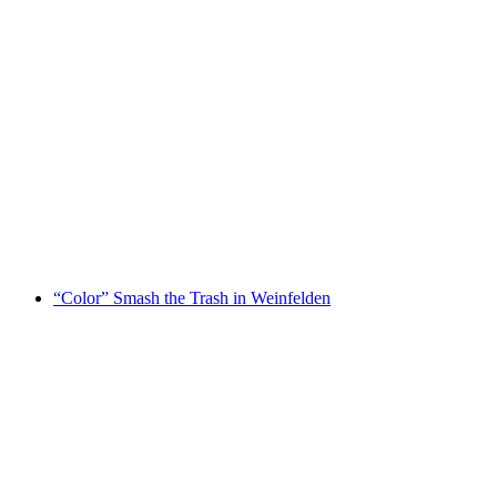
Ticket Day Spa im well come FIT Einstein St.
Gallen
pro Person
ab CHF 79
“Color” Smash the Trash in Weinfelden