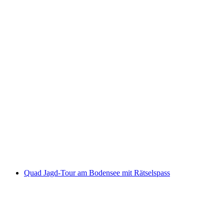
Schnupperkurs Gleitschirmflug ab Niederbüren
pro Person
ab CHF 100
Quad Jagd-Tour am Bodensee mit Rätselspass