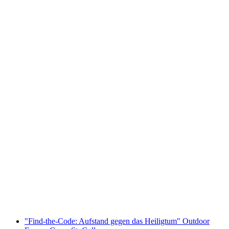
Ticket Fusion Arena Virtual Reality St. Gallen
pro Person
ab CHF 78
"Find-the-Code: Aufstand gegen das Heiligtum" Outdoor