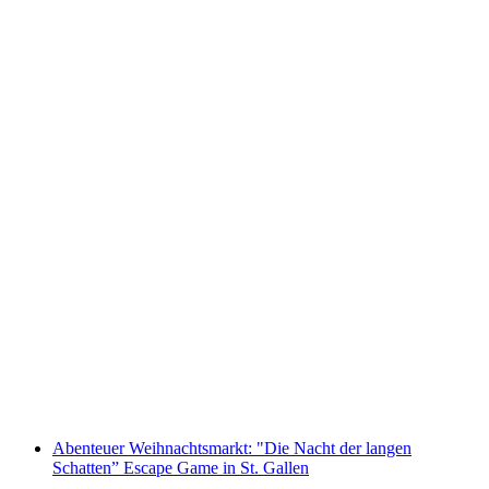
"SECTOR" Activate Room St. Gallen
pro Person
ab CHF 29
Abenteuer Weihnachtsmarkt: "Die Nacht der langen
Schatten” Escape Game in St. Gallen