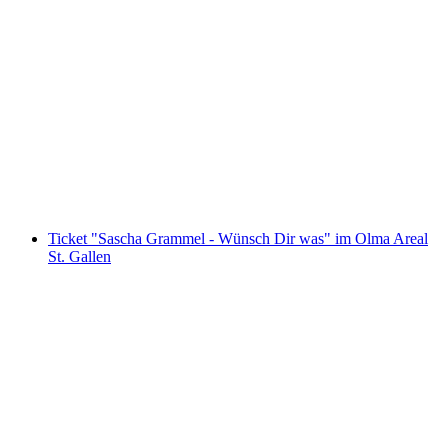
"Find-the-Code: Aufstand gegen das
Heiligtum" Outdoor Escape Game St. Gallen
pro Person
ab CHF 40
Ticket "Sascha Grammel - Wünsch Dir was" im Olma Areal
St. Gallen