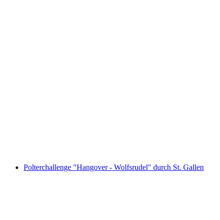
Ticket Romanshorn - Friedrichshafen mit dem
Schiff
pro Person
ab CHF 12.80
Polterchallenge "Hangover - Wolfsrudel" durch St. Gallen