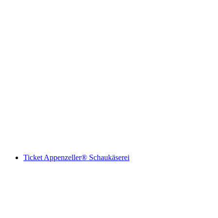
"Ares" Outdoor Escape Game Wil
pro Person
ab CHF 14
Ticket Appenzeller® Schaukäserei