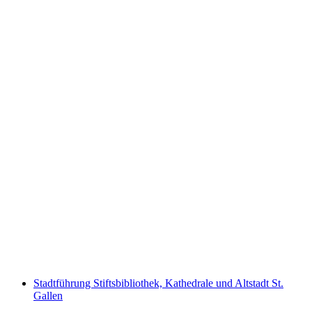
"Das Magische Portal" Escape Game St.
Gallen
pro Person
ab CHF 100
Stadtführung Stiftsbibliothek, Kathedrale und Altstadt St.
Gallen