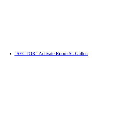
Altstadt St. Gallen
pro Person
ab CHF 33
"SECTOR" Activate Room St. Gallen