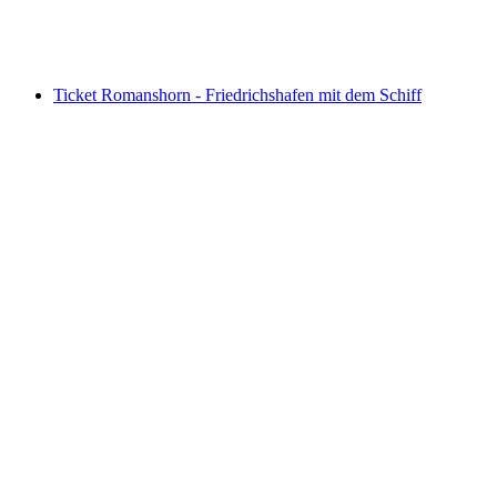
pro Person
ab CHF 299
Ticket Romanshorn - Friedrichshafen mit dem Schiff