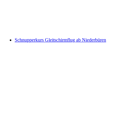
pro Person
ab CHF 250
Schnupperkurs Gleitschirmflug ab Niederbüren