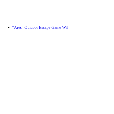
pro Person
ab CHF 239
"Ares" Outdoor Escape Game Wil