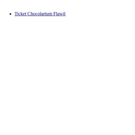
ab CHF 60.50
Ticket Chocolarium Flawil