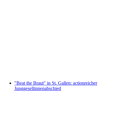
Ticket Chocolarium Flawil
pro Person
ab CHF 16
"Beat the Braut" in St. Gallen: actionreicher
Junggesellinnenabschied