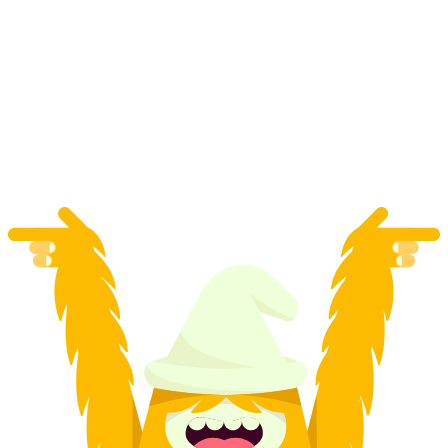
Swissness Wanderung mit Raclette ab
Maienfeld
pro Person
ab CHF 3.81