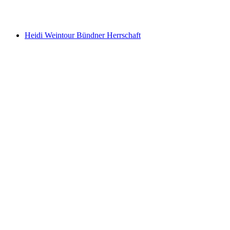
pro Person
ab CHF 88
Heidi Weintour Bündner Herrschaft