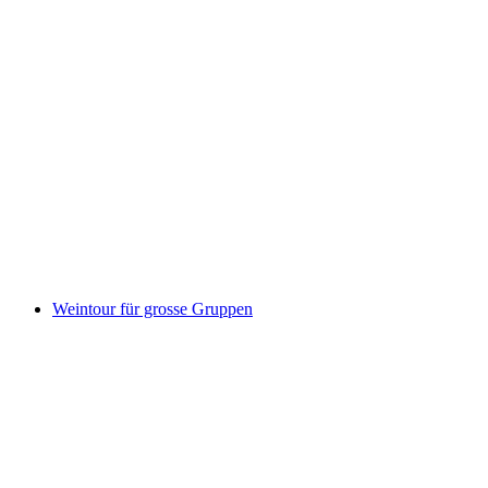
Heidi Weintour Bündner Herrschaft
pro Person
ab CHF 215
Weintour für grosse Gruppen