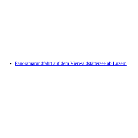
"Legends of Lake Lucerne" Dampfschiff
Erlebnis
pro Person
ab CHF 554
Panoramarundfahrt auf dem Vierwaldstättersee ab Luzern