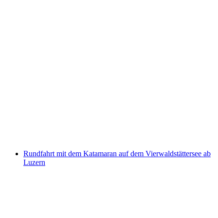
Panoramarundfahrt auf dem
Vierwaldstättersee ab Luzern
pro Person
ab CHF 32
Rundfahrt mit dem Katamaran auf dem Vierwaldstättersee ab
Luzern