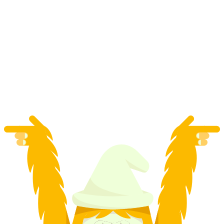
Mittagessen und Schiffsrundfahrt
Vierwaldstättersee ab Luzern
pro Person
ab CHF 117.50