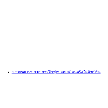
"Fussball Bot 360" การฝึกซ้อมฟุตบอลเสมือน
จริงในเมืองวิทเทอร์ตูร์
ต่อคน
ตั้งแต่ THB 8070
"Fussball Bot 360" การฝึกฟุตบอลเสมือนจริงในดิวเบิร์น