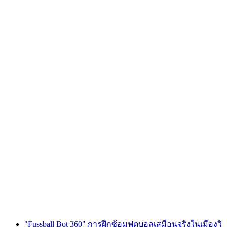
ทีมโอลิมปิกในดุเบินดอร์ฟ
ต่อคน
ตั้งแต่ THB 2085
"Fussball Bot 360" การฝึกซ้อมฟุตบอลเสมือนจริงในเมืองวิ