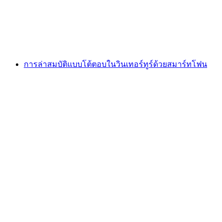
ต่อคน
ตั้งแต่ THB 8070
การล่าสมบัติแบบโต้ตอบในวินเทอร์ทูร์ด้วยสมาร์ทโฟน