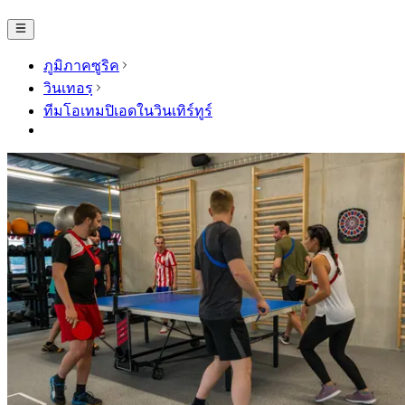
ภูมิภาคซูริค
วินเทอรฺ
ทีมโอเทมปิเอดในวินเทิร์ทูร์