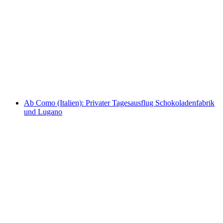
Private Tagestour nach Stresa und zu den
Borromäischen Inseln
pro Person
ab CHF 990
Ab Como (Italien): Privater Tagesausflug Schokoladenfabrik
und Lugano