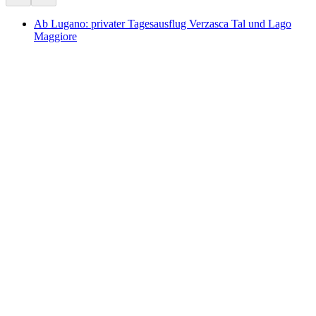
Ab Lugano: privater Tagesausflug Verzasca Tal und Lago
Maggiore