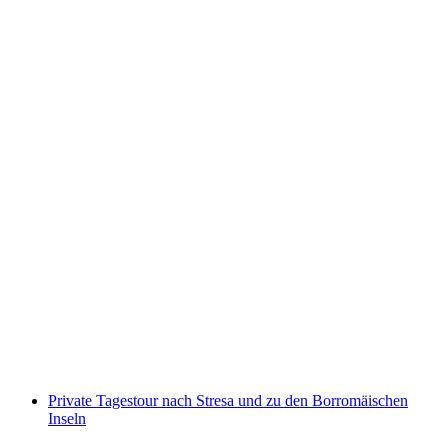
Campingausrüstung mieten im Tessin
pro Person
ab CHF 117
Private Tagestour nach Stresa und zu den Borromäischen
Inseln