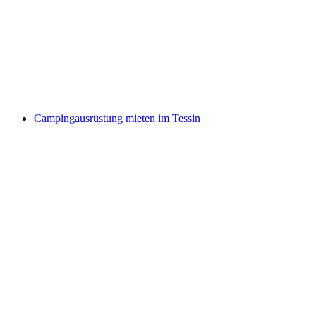
Ab Lugano: privater Tagesausflug Verzasca Tal
und Lago Maggiore
pro Person
ab CHF 990
Campingausrüstung mieten im Tessin