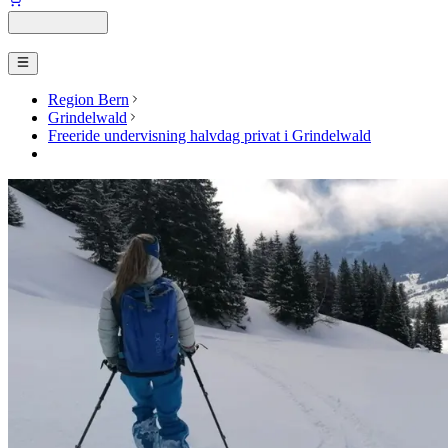
Region Bern
Grindelwald
Freeride undervisning halvdag privat i Grindelwald