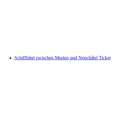
Wine Cruise Ligerzer Läset (10.10.25 –
12.10.25)
pro Person
ab CHF 2,200
Schifffahrt zwischen Murten und Neuchâtel Ticket