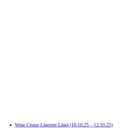
Wine Cruise zum Trüelete Twann (24.10.25 –
26.10.25)
pro Person
ab CHF 2,200
Wine Cruise Ligerzer Läset (10.10.25 – 12.10.25)