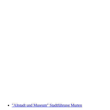
Schifffahrt zwischen Murten und Neuchâtel
Ticket
pro Person
ab CHF 29
"Altstadt und Museum" Stadtführung Murten